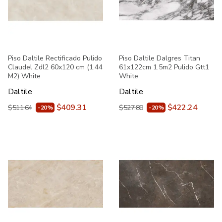
Piso Daltile Rectificado Pulido
Piso Daltile Dalgres Titan
Claudel Zdl2 60x120 cm (1.44
61x122cm 1.5m2 Pulido Gtt1
M2) White
White
Daltile
Daltile
$409.31
$422.24
$511.64
$527.80
-20%
-20%