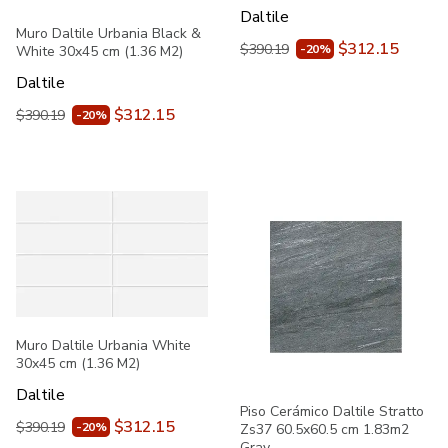
Daltile
Muro Daltile Urbania Black &
$312.15
$390.19
-20%
White 30x45 cm (1.36 M2)
Daltile
$312.15
$390.19
-20%
Muro Daltile Urbania White
30x45 cm (1.36 M2)
Daltile
Piso Cerámico Daltile Stratto
$312.15
$390.19
-20%
Zs37 60.5x60.5 cm 1.83m2
Gray