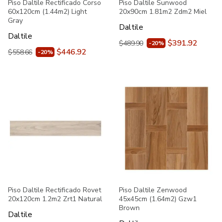
Piso Daltile Rectificado Corso
Piso Daltile Sunwood
60x120cm (1.44m2) Light
20x90cm 1.81m2 Zdm2 Miel
Gray
Daltile
Daltile
$391.92
$489.90
-20%
$446.92
$558.66
-20%
Piso Daltile Rectificado Rovet
Piso Daltile Zenwood
20x120cm 1.2m2 Zrt1 Natural
45x45cm (1.64m2) Gzw1
Brown
Daltile