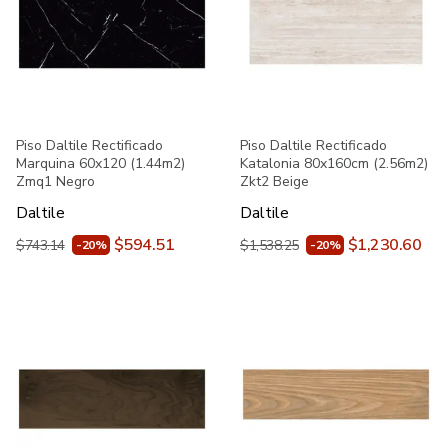
Piso Daltile Rectificado
Piso Daltile Rectificado
Marquina 60x120 (1.44m2)
Katalonia 80x160cm (2.56m2)
Zmq1 Negro
Zkt2 Beige
Daltile
Daltile
$594.51
$1,230.60
$743.14
$1,538.25
-20%
-20%