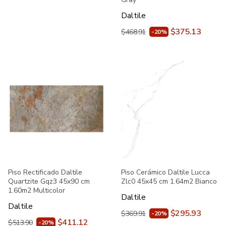
Daltile
$375.13
$468.91
-20%
Piso Rectificado Daltile
Piso Cerámico Daltile Lucca
Quartzite Gqz3 45x90 cm
Zlc0 45x45 cm 1.64m2 Bianco
1.60m2 Multicolor
Daltile
Daltile
$295.93
$369.91
-20%
$411.12
$513.90
-20%