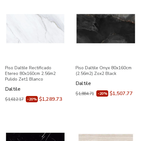
Piso Daltile Rectificado
Piso Daltile Onyx 80x160cm
Etereo 80x160cm 2.56m2
(2.56m2) Zox2 Black
Pulido Zet1 Blanco
Daltile
Daltile
$1,507.77
$1,884.71
-20%
$1,289.73
$1,612.17
-20%