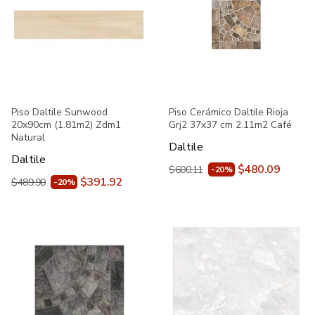
Piso Daltile Sunwood
Piso Cerámico Daltile Rioja
20x90cm (1.81m2) Zdm1
Grj2 37x37 cm 2.11m2 Café
Natural
Daltile
Daltile
$480.09
$600.11
-20%
$391.92
$489.90
-20%