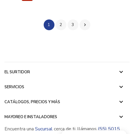
1
2
3

keyboard_arrow_down
EL SURTIDOR
keyboard_arrow_down
SERVICIOS
keyboard_arrow_down
CATÁLOGOS, PRECIOS Y MÁS
keyboard_arrow_down
MAYOREO E INSTALADORES
Encuentra una
Sucursal
cerca de ti, llámanos
(55) 5015