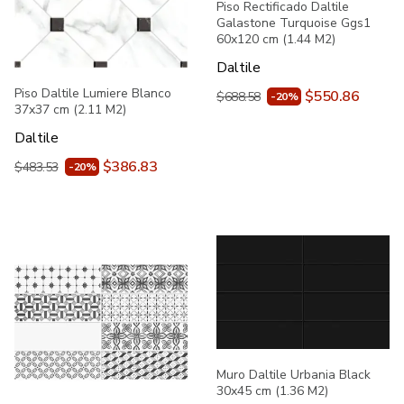
Piso Rectificado Daltile
Galastone Turquoise Ggs1
60x120 cm (1.44 M2)
Daltile
Piso Daltile Lumiere Blanco
$550.86
$688.58
-20%
37x37 cm (2.11 M2)
Daltile
$386.83
$483.53
-20%
Muro Daltile Urbania Black
30x45 cm (1.36 M2)