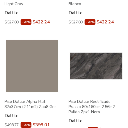
Light Gray
Blanco
Daltile
Daltile
$422.24
$422.24
$527.80
$527.80
-20%
-20%
Piso Daltile Alpha Flat
Piso Daltile Rectificado
37x37cm (2.11m2) Zaa8 Gris
Prazzo 80x160cm 2.56m2
Pulido Zpz1 Nero
Daltile
Daltile
$399.01
$498.77
-20%