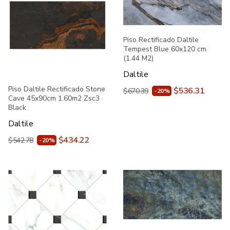
Piso Rectificado Daltile
Tempest Blue 60x120 cm
(1.44 M2)
Daltile
Piso Daltile Rectificado Stone
$536.31
$670.39
-20%
Cave 45x90cm 1.60m2 Zsc3
Black
Daltile
$434.22
$542.78
-20%