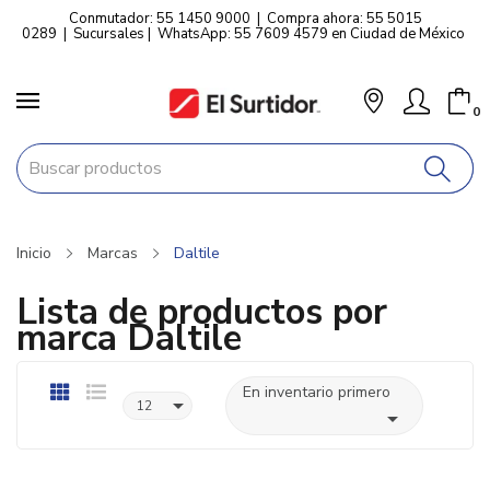
Conmutador: 55 1450 9000
|
Compra ahora: 55 5015
0289
|
Sucursales
|
WhatsApp: 55 7609 4579 en Ciudad de México
0
Inicio
Marcas
Daltile
Lista de productos por
marca Daltile
En inventario primero

12
