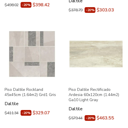
Daltile
$398.42
$498.02
-20%
$303.03
$378.79
-20%
Piso Daltile Rockland
Piso Daltile Rectificado
45x45cm (1.64m2) Grd1 Gris
Ardesia 60x120cm (1.44m2)
Ga10 Light Gray
Daltile
Daltile
$329.07
$411.34
-20%
$463.55
$579.44
-20%