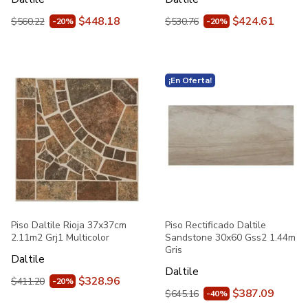
$448.18
$424.61
$560.22
$530.76
-20%
-20%
¡En Oferta!
Piso Daltile Rioja 37x37cm
Piso Rectificado Daltile
2.11m2 Grj1 Multicolor
Sandstone 30x60 Gss2 1.44m
Gris
Daltile
Daltile
$328.96
$411.20
-20%
$387.09
$645.16
-40%