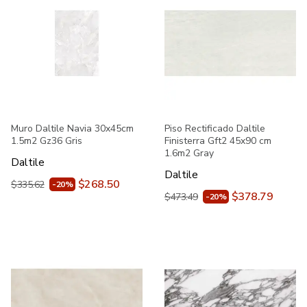
Muro Daltile Navia 30x45cm
Piso Rectificado Daltile
1.5m2 Gz36 Gris
Finisterra Gft2 45x90 cm
1.6m2 Gray
Daltile
Daltile
$268.50
$335.62
-20%
$378.79
$473.49
-20%