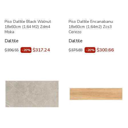
Piso Daltile Black Walnut
Piso Daltile Encanabanu
18x60cm (1.64 M2) Zdm4
18x60cm (1.64m2) Zcs3
Moka
Cerezo
Daltile
Daltile
$317.24
$300.66
$396.55
$375.83
-20%
-20%