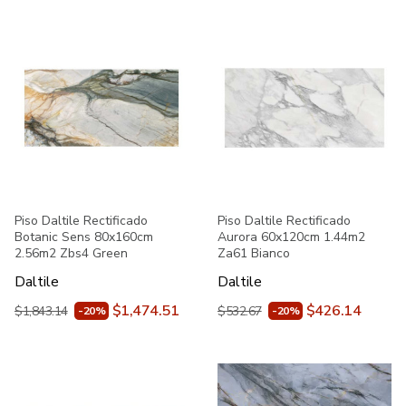
Piso Daltile Rectificado
Piso Daltile Rectificado
Botanic Sens 80x160cm
Aurora 60x120cm 1.44m2
2.56m2 Zbs4 Green
Za61 Bianco
Daltile
Daltile
$1,474.51
$426.14
$1,843.14
$532.67
-20%
-20%