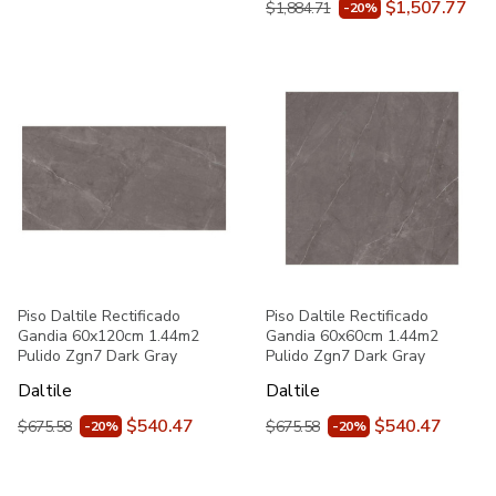
$1,507.77
$1,884.71
-20%
Piso Daltile Rectificado
Piso Daltile Rectificado
Gandia 60x120cm 1.44m2
Gandia 60x60cm 1.44m2
Pulido Zgn7 Dark Gray
Pulido Zgn7 Dark Gray
Daltile
Daltile
$540.47
$540.47
$675.58
$675.58
-20%
-20%