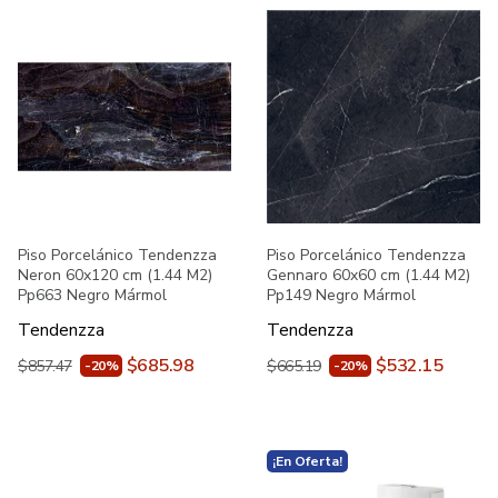
Piso Porcelánico Tendenzza
Piso Porcelánico Tendenzza
Neron 60x120 cm (1.44 M2)
Gennaro 60x60 cm (1.44 M2)
Pp663 Negro Mármol
Pp149 Negro Mármol
Tendenzza
Tendenzza
$685.98
$532.15
$857.47
$665.19
-20%
-20%
¡En Oferta!