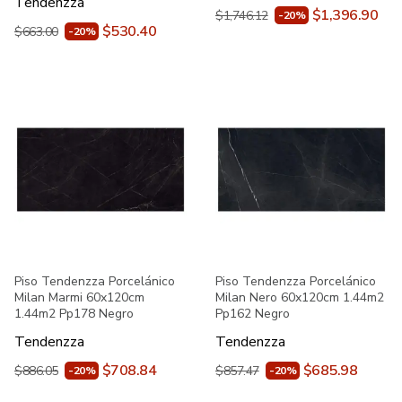
Tendenzza
$1,396.90
$1,746.12
-20%
$530.40
$663.00
-20%
Piso Tendenzza Porcelánico
Piso Tendenzza Porcelánico
Milan Marmi 60x120cm
Milan Nero 60x120cm 1.44m2
1.44m2 Pp178 Negro
Pp162 Negro
Tendenzza
Tendenzza
$708.84
$685.98
$886.05
$857.47
-20%
-20%