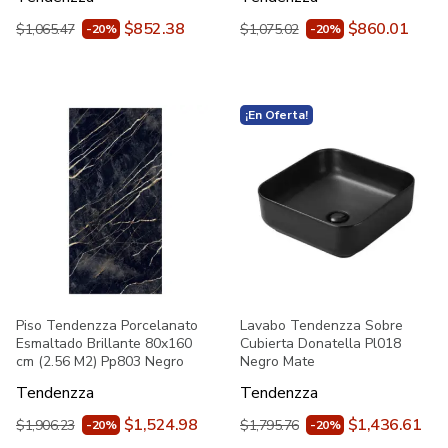
$852.38
$860.01
$1,065.47
$1,075.02
-20%
-20%
¡En Oferta!
Piso Tendenzza Porcelanato
Lavabo Tendenzza Sobre
Esmaltado Brillante 80x160
Cubierta Donatella Pl018
cm (2.56 M2) Pp803 Negro
Negro Mate
Tendenzza
Tendenzza
$1,524.98
$1,436.61
$1,906.23
$1,795.76
-20%
-20%