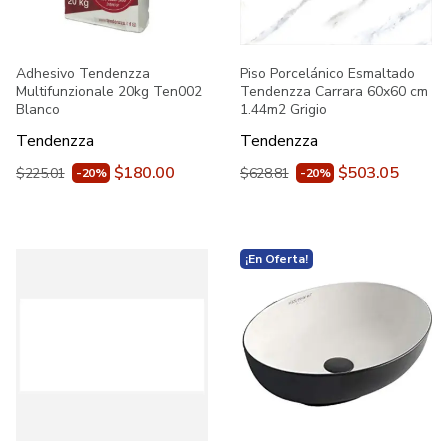
Adhesivo Tendenzza
Piso Porcelánico Esmaltado
Multifunzionale 20kg Ten002
Tendenzza Carrara 60x60 cm
Blanco
1.44m2 Grigio
Tendenzza
Tendenzza
$180.00
$503.05
$225.01
$628.81
-20%
-20%
¡En Oferta!