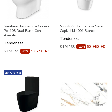
Sanitario Tendenzza Cipriani
Mingitorio Tendenzza Seco
Pbk108 Dual Flush Con
Capizzi Min001 Blanco
Asiento
Tendenzza
Tendenzza
$3,953.90
$4,942.38
-20%
$2,756.43
$3,445.54
-20%
¡En Oferta!