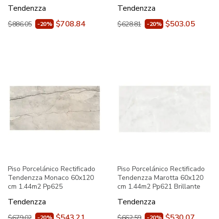
Tendenzza
Tendenzza
$708.84
$503.05
$886.05
$628.81
-20%
-20%
Piso Porcelánico Rectificado
Piso Porcelánico Rectificado
Tendenzza Monaco 60x120
Tendenzza Marotta 60x120
cm 1.44m2 Pp625
cm 1.44m2 Pp621 Brillante
Tendenzza
Tendenzza
$543.21
$530.07
$679.02
$662.59
-20%
-20%