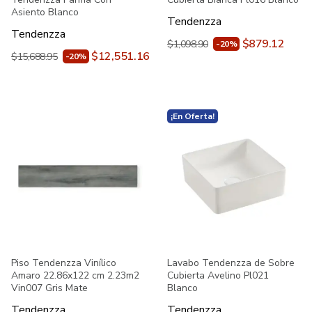
Asiento Blanco
Tendenzza
Tendenzza
$879.12
$1,098.90
-20%
$12,551.16
$15,688.95
-20%
¡En Oferta!
Piso Tendenzza Vinílico
Lavabo Tendenzza de Sobre
Amaro 22.86x122 cm 2.23m2
Cubierta Avelino Pl021
Vin007 Gris Mate
Blanco
Tendenzza
Tendenzza