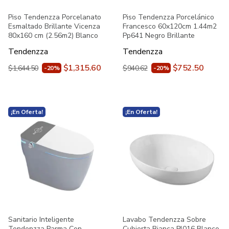
Piso Tendenzza Porcelanato
Piso Tendenzza Porcelánico
Esmaltado Brillante Vicenza
Francesco 60x120cm 1.44m2
80x160 cm (2.56m2) Blanco
Pp641 Negro Brillante
Tendenzza
Tendenzza
$1,315.60
$752.50
$1,644.50
$940.62
-20%
-20%
¡En Oferta!
¡En Oferta!
Sanitario Inteligente
Lavabo Tendenzza Sobre
Tendenzza Parma Con
Cubierta Bianca Pl016 Blanco