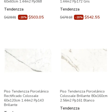
60x60cm 1.44m2 Pp068
1.44m2 Pp172 Gris
Tendenzza
Tendenzza
$503.05
$542.55
$628.81
$678.18
-20%
-20%
Piso Tendenzza Porcelánico
Piso Tendenzza Porcelánico
Rectificado Colossale
Colossale Brillante 80x160cm
60x120cm 1.44m2 Pp143
2.56m2 Pp161 Blanco
Brillante
Tendenzza