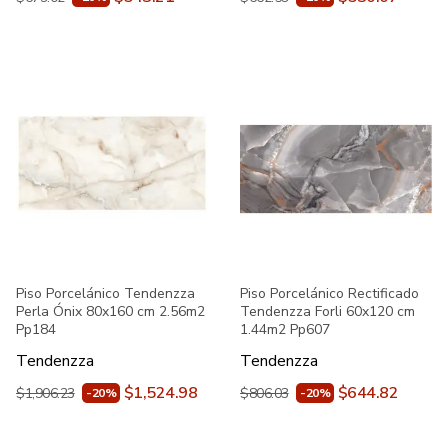
Piso Porcelánico Tendenzza
Piso Porcelánico Rectificado
Perla Ónix 80x160 cm 2.56m2
Tendenzza Forli 60x120 cm
Pp184
1.44m2 Pp607
Tendenzza
Tendenzza
$1,524.98
$644.82
$1,906.23
$806.03
-20%
-20%