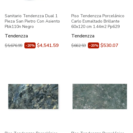
Sanitario Tendenzza Dual 1
Piso Tendenzza Porcelánico
Pieza San Pietro Con Asiento
Carlo Esmaltado Brillante
Pbk110n Negro
60x120 cm 1.44m2 Pp629
Tendenzza
Tendenzza
$4,541.59
$530.07
$5,676.99
$662.59
-20%
-20%