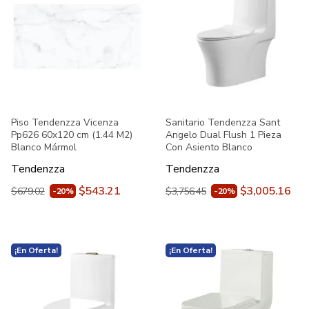
Piso Tendenzza Vicenza
Sanitario Tendenzza Sant
Pp626 60x120 cm (1.44 M2)
Angelo Dual Flush 1 Pieza
Blanco Mármol
Con Asiento Blanco
Tendenzza
Tendenzza
$543.21
$3,005.16
$679.02
$3,756.45
-20%
-20%
¡En Oferta!
¡En Oferta!