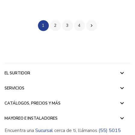
1
2
3
4

keyboard_arrow_down
EL SURTIDOR
keyboard_arrow_down
SERVICIOS
keyboard_arrow_down
CATÁLOGOS, PRECIOS Y MÁS
keyboard_arrow_down
MAYOREO E INSTALADORES
Encuentra una
Sucursal
cerca de ti, llámanos
(55) 5015