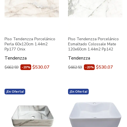
Piso Tendenzza Porcelánico
Piso Tendenzza Porcelánico
Perla 60x120cm 1.44m2
Esmaltado Colossale Mate
Pp177 Onix
120x60cm 1.44m2 Pp142
Tendenzza
Tendenzza
$530.07
$530.07
$662.59
$662.59
-20%
-20%
¡En Oferta!
¡En Oferta!