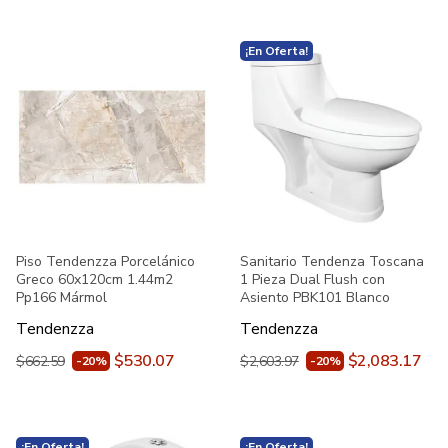
¡En Oferta!
Piso Tendenzza Porcelánico
Sanitario Tendenza Toscana
Greco 60x120cm 1.44m2
1 Pieza Dual Flush con
Pp166 Mármol
Asiento PBK101 Blanco
Tendenzza
Tendenzza
$530.07
$2,083.17
$662.59
$2,603.97
-20%
-20%
¡En Oferta!
¡En Oferta!