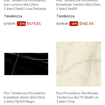
Piso Tendenzza Porcelánico
Piso Tendenzza Porcelánico
San Lorenzo 60x120cm
Esmaltado Santino 60x120cm
1.44m2 Pp642 Azul Brillante
1.44m2 Pp635
Tendenzza
Tendenzza
$575.81
$542.55
$719.76
$678.18
-20%
-20%
Piso Tendenzza Porcelánico
Piso Porcelánico Rectificado
Esmaltado Barile 60x120cm
Tendenzza Pp175 60x60 cm
1.44m2 Pp620 Negro
1.44m2 Ónix