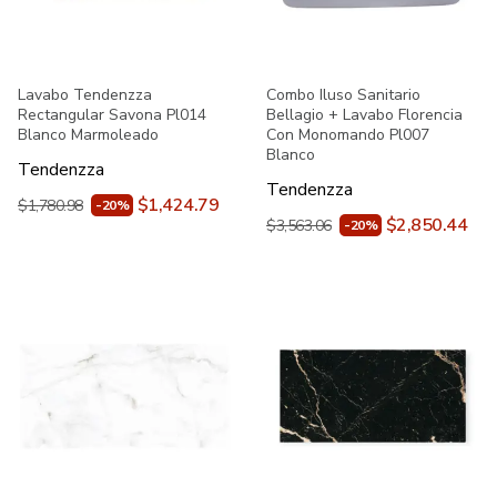
Lavabo Tendenzza
Combo Iluso Sanitario
Rectangular Savona Pl014
Bellagio + Lavabo Florencia
Blanco Marmoleado
Con Monomando Pl007
Blanco
Tendenzza
Tendenzza
$1,424.79
$1,780.98
-20%
$2,850.44
$3,563.06
-20%