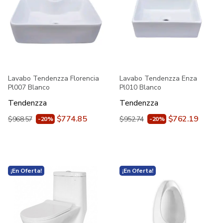
Lavabo Tendenzza Florencia
Lavabo Tendenzza Enza
Pl007 Blanco
Pl010 Blanco
Tendenzza
Tendenzza
$774.85
$762.19
$968.57
$952.74
-20%
-20%
¡En Oferta!
¡En Oferta!