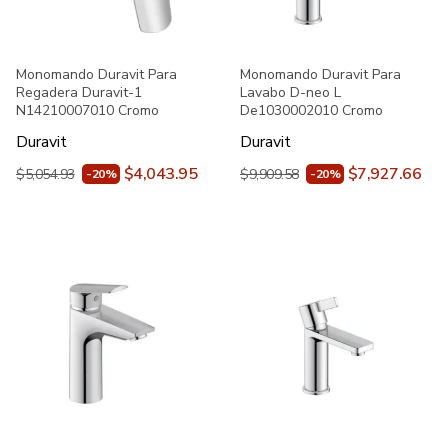
Monomando Duravit Para
Monomando Duravit Para
Regadera Duravit-1
Lavabo D-neo L
N14210007010 Cromo
De1030002010 Cromo
Duravit
Duravit
$4,043.95
$7,927.66
$5,054.93
$9,909.58
-20%
-20%