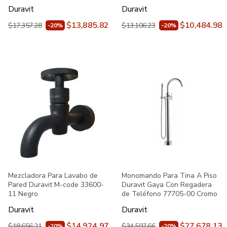
Duravit
Duravit
$13,885.82
$10,484.98
$17,357.28
$13,106.23
-20%
-20%
Mezcladora Para Lavabo de
Monomando Para Tina A Piso
Pared Duravit M-code 33600-
Duravit Gaya Con Regadera
11 Negro
de Teléfono 77705-00 Cromo
Duravit
Duravit
$14,924.97
$27,678.13
$18,656.21
$34,597.66
-20%
-20%