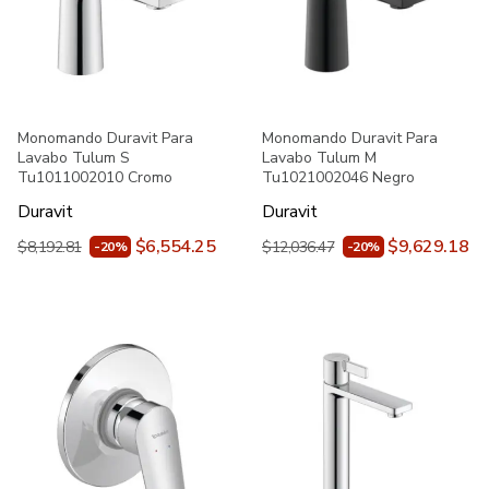
Monomando Duravit Para
Monomando Duravit Para
Lavabo Tulum S
Lavabo Tulum M
Tu1011002010 Cromo
Tu1021002046 Negro
Duravit
Duravit
$6,554.25
$9,629.18
$8,192.81
$12,036.47
-20%
-20%