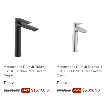
Monomando Duravit Tulum L
Monomando Duravit Duravit-1
Tu1040002046 Para Lavabo
L N11030002010 Para Lavabo
Negro
Cromo
Duravit
Duravit
$15,450.94
$5,096.90
$19,313.68
$6,371.13
-20%
-20%