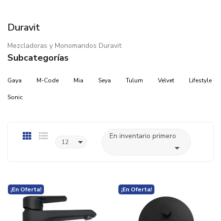
Duravit
Mezcladoras y Monomandos Duravit
Subcategorías
Gaya
M-Code
Mia
Seya
Tulum
Velvet
Lifestyle
Sonic
En inventario primero

12

¡En Oferta!
¡En Oferta!