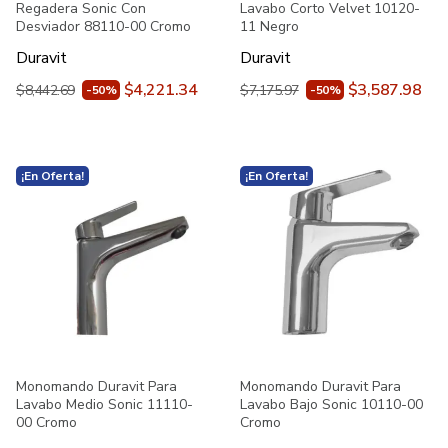
Regadera Sonic Con
Lavabo Corto Velvet 10120-
Desviador 88110-00 Cromo
11 Negro
Duravit
Duravit
$4,221.34
$3,587.98
$8,442.69
$7,175.97
-50%
-50%
¡En Oferta!
¡En Oferta!
Monomando Duravit Para
Monomando Duravit Para
Lavabo Medio Sonic 11110-
Lavabo Bajo Sonic 10110-00
00 Cromo
Cromo