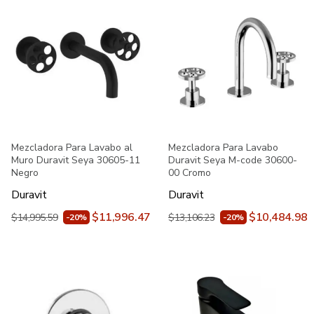
Mezcladora Para Lavabo al
Mezcladora Para Lavabo
Muro Duravit Seya 30605-11
Duravit Seya M-code 30600-
Negro
00 Cromo
Duravit
Duravit
$11,996.47
$10,484.98
$14,995.59
$13,106.23
-20%
-20%