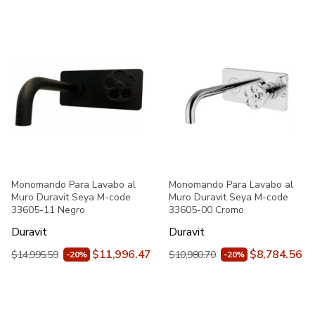
Monomando Para Lavabo al
Monomando Para Lavabo al
Muro Duravit Seya M-code
Muro Duravit Seya M-code
33605-11 Negro
33605-00 Cromo
Duravit
Duravit
$11,996.47
$8,784.56
$14,995.59
$10,980.70
-20%
-20%