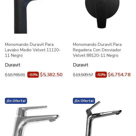
Monomando Duravit Para
Monomando Duravit Para
Lavabo Medio Velvet 11120-
Regadera Con Desviador
11 Negro
Velvet 88120-11 Negro
Duravit
Duravit
$5,382.50
$6,754.78
$10,765.01
$13,509.57
-50%
-50%
¡En Oferta!
¡En Oferta!