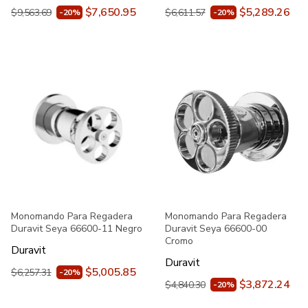
$7,650.95
$5,289.26
$9,563.69
$6,611.57
-20%
-20%
Monomando Para Regadera
Monomando Para Regadera
Duravit Seya 66600-11 Negro
Duravit Seya 66600-00
Cromo
Duravit
Duravit
$5,005.85
$6,257.31
-20%
$3,872.24
$4,840.30
-20%