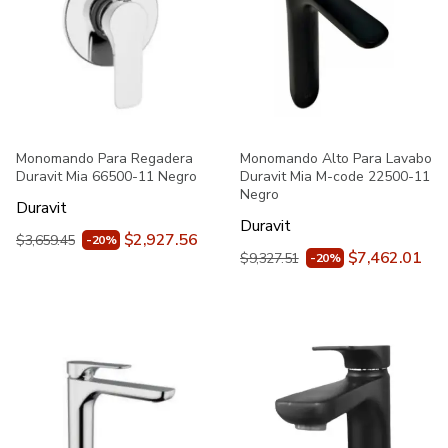
Monomando Para Regadera
Monomando Alto Para Lavabo
Duravit Mia 66500-11 Negro
Duravit Mia M-code 22500-11
Negro
Duravit
Duravit
$2,927.56
$3,659.45
-20%
$7,462.01
$9,327.51
-20%