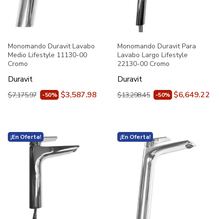
Monomando Duravit Lavabo
Monomando Duravit Para
Medio Lifestyle 11130-00
Lavabo Largo Lifestyle
Cromo
22130-00 Cromo
Duravit
Duravit
$3,587.98
$6,649.22
$7,175.97
$13,298.45
-50%
-50%
¡En Oferta!
¡En Oferta!