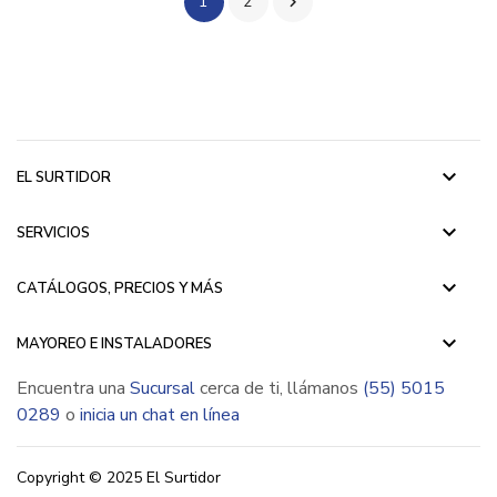
1
2

keyboard_arrow_down
EL SURTIDOR
keyboard_arrow_down
SERVICIOS
keyboard_arrow_down
CATÁLOGOS, PRECIOS Y MÁS
keyboard_arrow_down
MAYOREO E INSTALADORES
Encuentra una
Sucursal
cerca de ti, llámanos
(55) 5015
0289
o
inicia un chat en línea
Copyright © 2025 El Surtidor