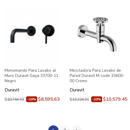
Monomando Para Lavabo al
Mezcladora Para Lavabo de
Muro Duravit Gaya 33700-11
Pared Duravit M-code 33600-
Negro
00 Cromo
Duravit
Duravit
$8,595.63
$10,579.45
$10,744.53
$13,224.31
-20%
-20%