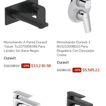
Monomando A Pared Duravit
Monomando Duravit-1
Tulum Tu1070004046 Para
N15210008010 Para
Lavabo Sin Base Negro
Regadera Con Desviador
Cromo
Duravit
Duravit
$13,230.58
$16,538.22
-20%
$5,585.22
$6,981.53
-20%