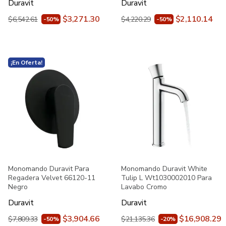
Duravit
Duravit
$3,271.30
$2,110.14
$6,542.61
$4,220.29
-50%
-50%
¡En Oferta!
Monomando Duravit Para
Monomando Duravit White
Regadera Velvet 66120-11
Tulip L Wt1030002010 Para
Negro
Lavabo Cromo
Duravit
Duravit
$3,904.66
$16,908.29
$7,809.33
$21,135.36
-50%
-20%