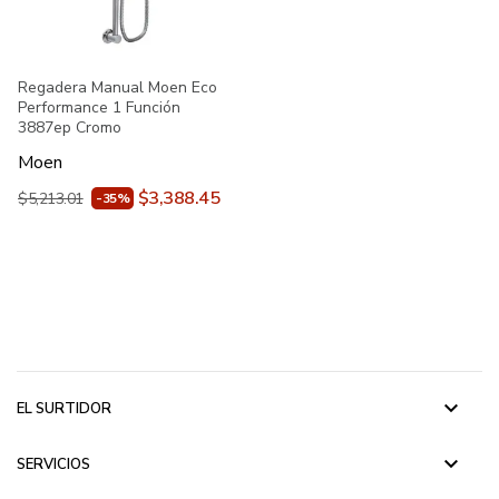
Regadera Manual Moen Eco
Performance 1 Función
3887ep Cromo
Moen
$3,388.45
$5,213.01
-35%
keyboard_arrow_down
EL SURTIDOR
keyboard_arrow_down
SERVICIOS