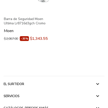
Barra de Seguridad Moen
Ultima Lr8716d3gch Cromo
Moen
$1,343.55
$2,067.00
-35%
keyboard_arrow_down
EL SURTIDOR
keyboard_arrow_down
SERVICIOS