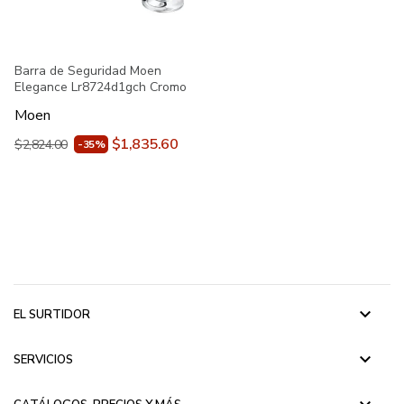
Barra de Seguridad Moen
Elegance Lr8724d1gch Cromo
Moen
$1,835.60
$2,824.00
-35%
keyboard_arrow_down
EL SURTIDOR
keyboard_arrow_down
SERVICIOS