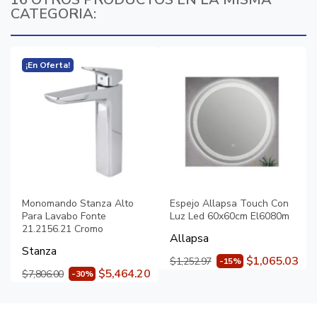
CATEGORIA:
¡En Oferta!
Monomando Stanza Alto
Espejo Allapsa Touch Con
Para Lavabo Fonte
Luz Led 60x60cm El6080m
21.2156.21 Cromo
Allapsa
Stanza
$1,065.03
$1,252.97
-15%
$5,464.20
$7,806.00
-30%