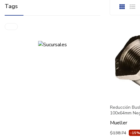
Tags
Reducción Bus
100x64mm Neg
Mueller
$138.74
-15%