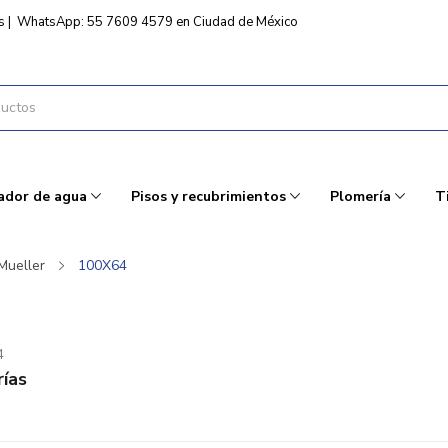
s
|
WhatsApp: 55 7609 4579 en Ciudad de México
ador de agua
Pisos y recubrimientos
Plomería
T
Mueller
100X64
4
ías