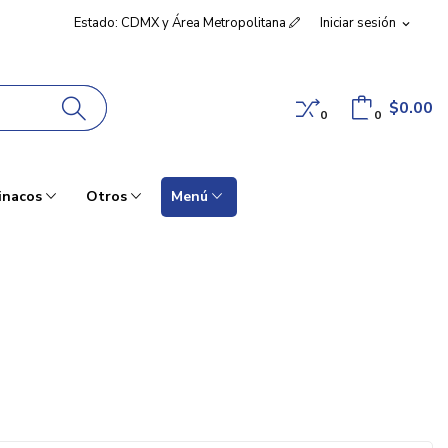
Estado: CDMX y Área Metropolitana
Iniciar sesión
expand_more
$0.00
0
0
inacos
Otros
Menú