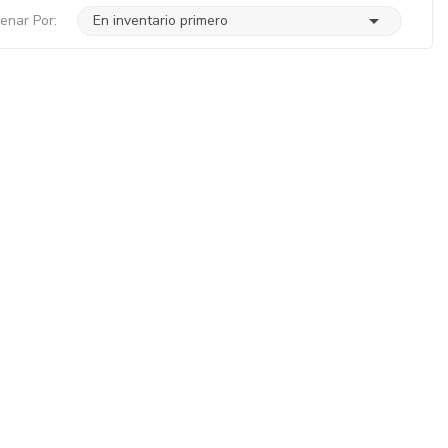

enar Por:
En inventario primero