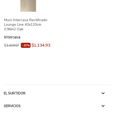
Muro Intercasa Rectificado
Lounge Line 40x120cm
0.96m2 Oak
Intercasa
$1,134.93
$1,418.67
-20%
keyboard_arrow_down
EL SURTIDOR
keyboard_arrow_down
SERVICIOS