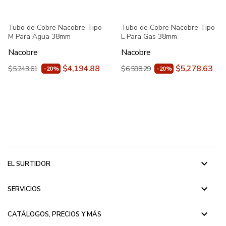
Tubo de Cobre Nacobre Tipo
Tubo de Cobre Nacobre Tipo
M Para Agua 38mm
L Para Gas 38mm
Nacobre
Nacobre
$4,194.88
$5,278.63
$5,243.61
$6,598.29
-20%
-20%
keyboard_arrow_down
EL SURTIDOR
keyboard_arrow_down
SERVICIOS
keyboard_arrow_down
CATÁLOGOS, PRECIOS Y MÁS