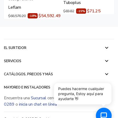
Tuboplus
Leflam
$71.25
$83.82
-15%
$54,592.49
$66,576.20
-18%
keyboard_arrow_down
EL SURTIDOR
keyboard_arrow_down
SERVICIOS
keyboard_arrow_down
CATÁLOGOS, PRECIOS Y MÁS
keyboard_arrow_down
MAYOREO E INSTALADORES
Puedes hacerme cualquier
pregunta, Estoy aquí para
Encuentra una
Sucursal
cerca de ti, llámanos
(55) 5015
ayudarte 👋
0289
o
inicia un chat en línea