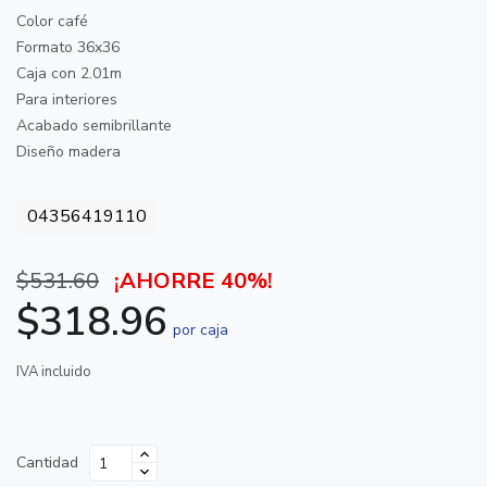
Color café
Formato 36x36
Caja con 2.01m
Para interiores
Acabado semibrillante
Diseño madera
04356419110
$531.60
¡AHORRE 40%!
$318.96
por caja
IVA incluido
Cantidad