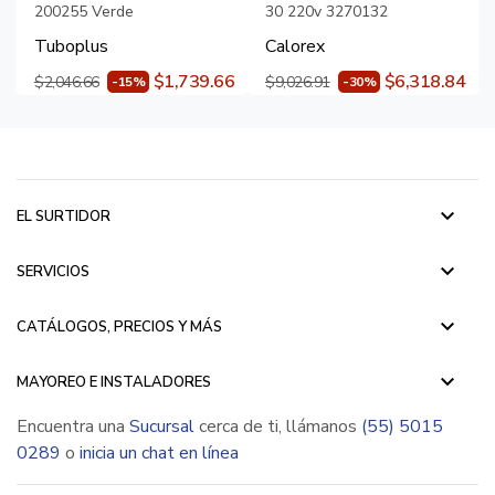
200255 Verde
30 220v 3270132
Tuboplus
Calorex
$1,739.66
$6,318.84
$2,046.66
$9,026.91
-15%
-30%
keyboard_arrow_down
EL SURTIDOR
keyboard_arrow_down
SERVICIOS
keyboard_arrow_down
CATÁLOGOS, PRECIOS Y MÁS
keyboard_arrow_down
MAYOREO E INSTALADORES
Encuentra una
Sucursal
cerca de ti, llámanos
(55) 5015
0289
o
inicia un chat en línea