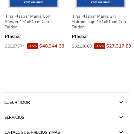
Tina Plasbar Mania Con
Tina Plasbar Mania Sin
Blower 151x81 cm Con
Hidromasaje 151x81 cm Con
Faldón
Faldón
Plasbar
Plasbar
$48,344.38
$27,317.89
$56,875.74
$32,138.69
-15%
-15%
keyboard_arrow_down
EL SURTIDOR
keyboard_arrow_down
SERVICIOS
keyboard_arrow_down
CATÁLOGOS, PRECIOS Y MÁS