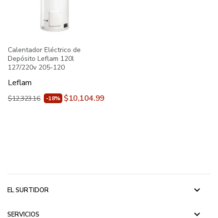
Calentador Eléctrico de
Depósito Leflam 120l
127/220v 205-120
Leflam
$10,104.99
$12,323.16
-18%
keyboard_arrow_down
EL SURTIDOR
keyboard_arrow_down
SERVICIOS