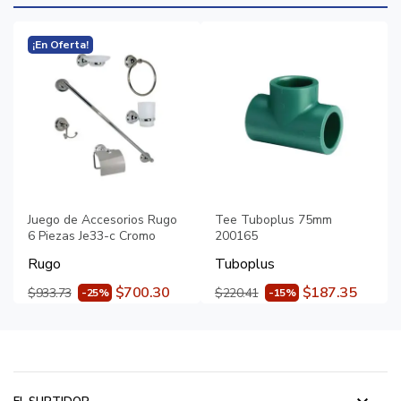
¡En Oferta!
Juego de Accesorios Rugo
Tee Tuboplus 75mm
6 Piezas Je33-c Cromo
200165
Rugo
Tuboplus
$700.30
$187.35
$933.73
$220.41
-25%
-15%