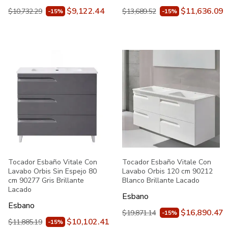
$9,122.44
$11,636.09
$10,732.29
$13,689.52
-15%
-15%
Tocador Esbaño Vitale Con
Tocador Esbaño Vitale Con
Lavabo Orbis Sin Espejo 80
Lavabo Orbis 120 cm 90212
cm 90277 Gris Brillante
Blanco Brillante Lacado
Lacado
Esbano
Esbano
$16,890.47
$19,871.14
-15%
$10,102.41
$11,885.19
-15%