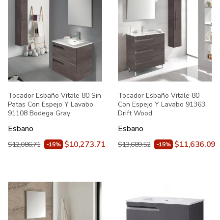
Tocador Esbaño Vitale 80 Sin
Tocador Esbaño Vitale 80
Patas Con Espejo Y Lavabo
Con Espejo Y Lavabo 91363
91108 Bodega Gray
Drift Wood
Esbano
Esbano
$10,273.71
$11,636.09
$12,086.71
$13,689.52
-15%
-15%