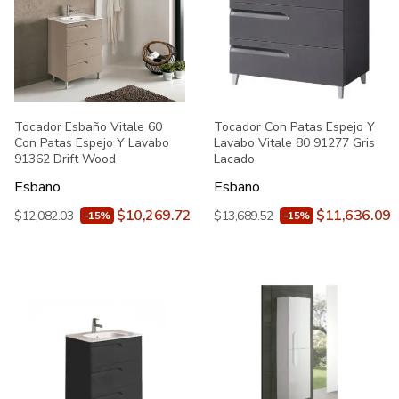
Tocador Esbaño Vitale 60
Tocador Con Patas Espejo Y
Con Patas Espejo Y Lavabo
Lavabo Vitale 80 91277 Gris
91362 Drift Wood
Lacado
Esbano
Esbano
$10,269.72
$11,636.09
$12,082.03
$13,689.52
-15%
-15%