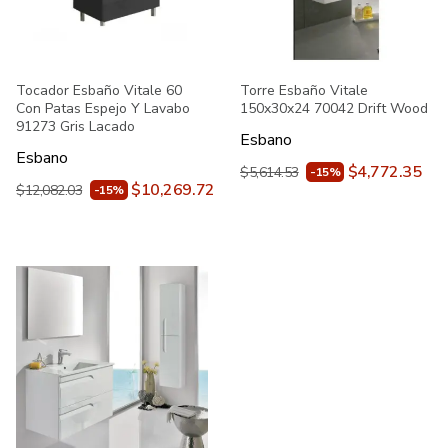
Tocador Esbaño Vitale 60
Torre Esbaño Vitale
Con Patas Espejo Y Lavabo
150x30x24 70042 Drift Wood
91273 Gris Lacado
Esbano
Esbano
$4,772.35
$5,614.53
-15%
$10,269.72
$12,082.03
-15%