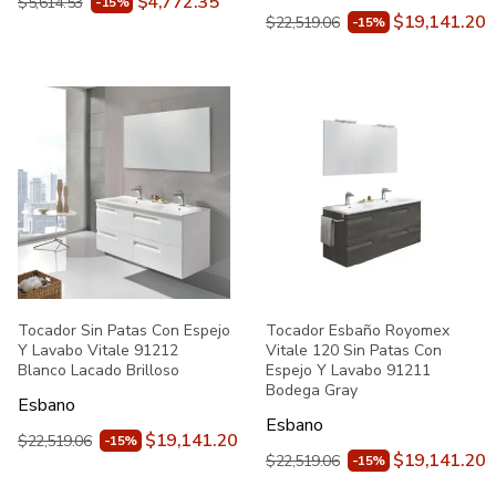
$4,772.35
$5,614.53
-15%
$19,141.20
$22,519.06
-15%
Tocador Sin Patas Con Espejo
Tocador Esbaño Royomex
Y Lavabo Vitale 91212
Vitale 120 Sin Patas Con
Blanco Lacado Brilloso
Espejo Y Lavabo 91211
Bodega Gray
Esbano
Esbano
$19,141.20
$22,519.06
-15%
$19,141.20
$22,519.06
-15%