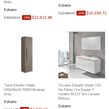
Brillo
Esbano
Esbano
$10,269.72
$12,082.03
-15%
$22,622.86
$26,615.13
-15%
Torre Esbaño Vitale
Tocador Esbaño Vitale 120
150x30x24 70002 Bodega
Sin Patas Con Espejo Y
Gray
Lavabo 91213 Gris Lacado
Brilloso
Esbano
Esbano