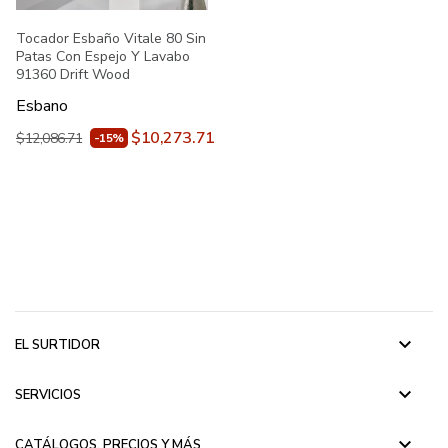
Tocador Esbaño Vitale 80 Sin
Patas Con Espejo Y Lavabo
91360 Drift Wood
Esbano
$10,273.71
$12,086.71
-15%
keyboard_arrow_down
EL SURTIDOR
keyboard_arrow_down
SERVICIOS
keyboard_arrow_down
CATÁLOGOS, PRECIOS Y MÁS