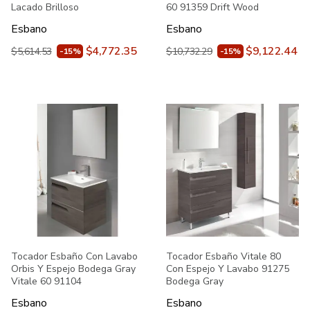
Lacado Brilloso
60 91359 Drift Wood
Esbano
Esbano
$4,772.35
$9,122.44
$5,614.53
$10,732.29
-15%
-15%
Tocador Esbaño Con Lavabo
Tocador Esbaño Vitale 80
Orbis Y Espejo Bodega Gray
Con Espejo Y Lavabo 91275
Vitale 60 91104
Bodega Gray
Esbano
Esbano