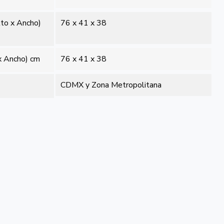
lto x Ancho)
76 x 41 x 38
x Ancho) cm
76 x 41 x 38
CDMX y Zona Metropolitana