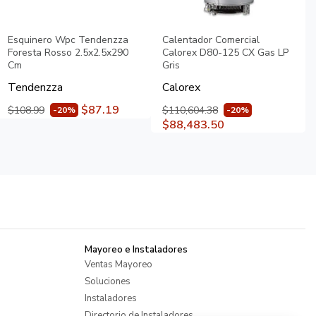
Esquinero Wpc Tendenzza
Calentador Comercial
Foresta Rosso 2.5x2.5x290
Calorex D80-125 CX Gas LP
Cm
Gris
Tendenzza
Calorex
$87.19
$108.99
$110,604.38
-20%
-20%
$88,483.50
Mayoreo e Instaladores
Ventas Mayoreo
Soluciones
Instaladores
Directorio de Instaladores