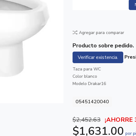
Agregar para comparar
Producto sobre pedido.
Presi
Verificar existencia.
Taza para WC
Color blanco
Modelo Drakar16
05451420040
$2,452.63
¡AHORRE 
$1,631.00
por p