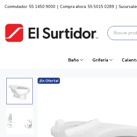
Conmutador: 55 1450 9000
|
Compra ahora: 55 5015 0289
|
Sucursale
Baño
Grifería
Calent
¡En Oferta!