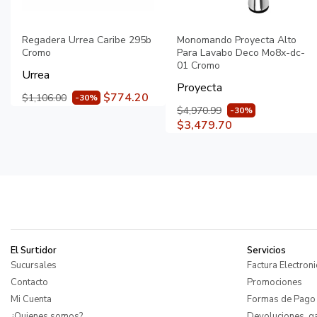
Regadera Urrea Caribe 295b
Monomando Proyecta Alto
Cromo
Para Lavabo Deco Mo8x-dc-
01 Cromo
Urrea
Proyecta
$774.20
$1,106.00
-30%
$4,970.99
-30%
$3,479.70
El Surtidor
Servicios
Sucursales
Factura Electroni
Contacto
Promociones
Mi Cuenta
Formas de Pago
¿Quienes somos?
Devoluciones, ga