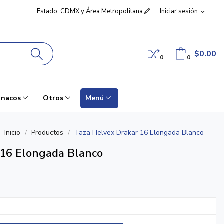
Estado: CDMX y Área Metropolitana
Iniciar sesión
expand_more
$0.00
0
0
inacos
Otros
Menú
Inicio
Productos
Taza Helvex Drakar 16 Elongada Blanco
 16 Elongada Blanco