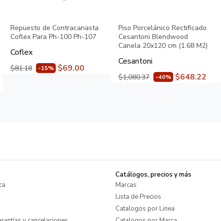
Repuesto de Contracanasta
Piso Porcelánico Rectificado
Coflex Para Ph-100 Ph-107
Cesantoni Blendwood
Canela 20x120 cm (1.68 M2)
Coflex
Cesantoni
$69.00
$81.18
-15%
$648.22
$1,080.37
-40%
Catálogos, precios y más
ca
Marcas
Lista de Precios
Catalogos por Linea
rantías y cancelaciones
Catalogos por Marca