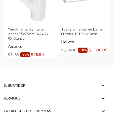
Yee Amanco Sanitario
Toallero Helvex de Barra
Anger 75x75mm 942455
Premier 15105-s Satín
RX Blanco
Helvex
Amanco
$1,598.05
$3,196.10
-50%
$25.94
$51.88
-50%
keyboard_arrow_down
EL SURTIDOR
keyboard_arrow_down
SERVICIOS
keyboard_arrow_down
CATÁLOGOS, PRECIOS Y MÁS