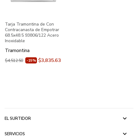
Tarja Tramontina de Con
Contracanasta de Empotrar
68.5x48.5 93806/122 Acero
Inoxidable
Tramontina
$3,835.63
$4,512.50
-15%
keyboard_arrow_down
EL SURTIDOR
keyboard_arrow_down
SERVICIOS