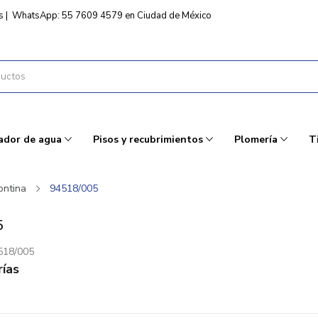
s
|
WhatsApp: 55 7609 4579 en Ciudad de México
ador de agua
Pisos y recubrimientos
Plomería
T
ontina
94518/005
5
518/005
ías