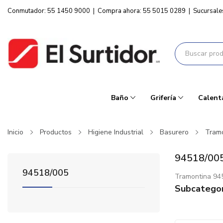
Conmutador: 55 1450 9000
|
Compra ahora: 55 5015 0289
|
Sucursale
Baño
Grifería
Calent
Inicio
Productos
Higiene Industrial
Basurero
Tram
94518/00
94518/005
Tramontina 94
Subcategor