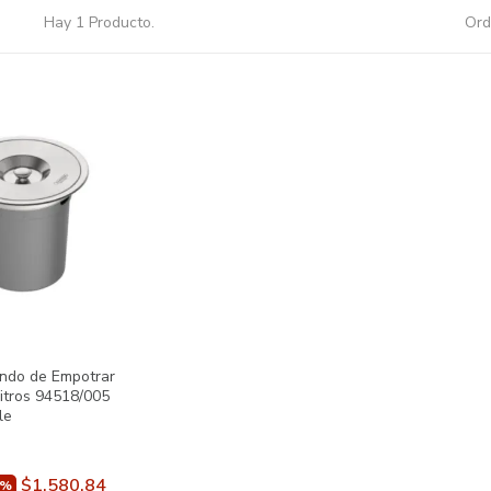
Hay 1 Producto.
Ord
ndo de Empotrar
itros 94518/005
le
$1,580.84
5%