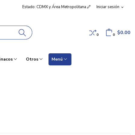
Estado: CDMX y Área Metropolitana
Iniciar sesión
expand_more
$0.00
0
0
inacos
Otros
Menú