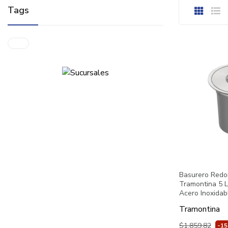
Tags
Basurero Redo
Tramontina 5 L
Acero Inoxidab
Tramontina
$1,859.82
-1