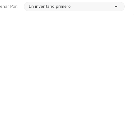

enar Por:
En inventario primero