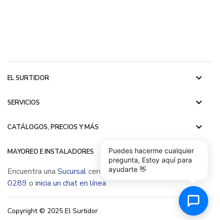
keyboard_arrow_down
EL SURTIDOR
keyboard_arrow_down
SERVICIOS
keyboard_arrow_down
CATÁLOGOS, PRECIOS Y MÁS
keyboard_arrow_down
Puedes hacerme cualquier
MAYOREO E INSTALADORES
pregunta, Estoy aquí para
ayudarte 👋
Encuentra una
Sucursal
cerca de ti, llámanos
(55) 5015
0289
o
inicia un chat en línea
Copyright © 2025 El Surtidor