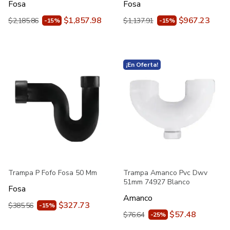
Fosa
Fosa
$1,857.98
$967.23
$2,185.86
$1,137.91
-15%
-15%
¡En Oferta!
Trampa P Fofo Fosa 50 Mm
Trampa Amanco Pvc Dwv
51mm 74927 Blanco
Fosa
Amanco
$327.73
$385.56
-15%
$57.48
$76.64
-25%