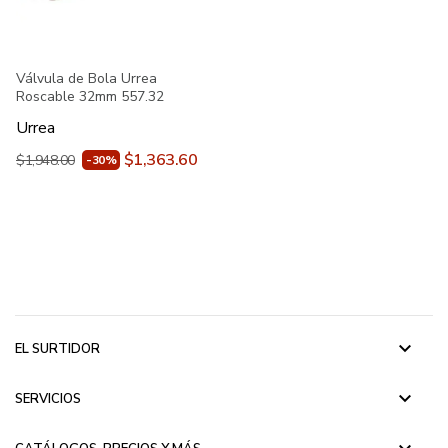
Válvula de Bola Urrea
Roscable 32mm 557.32
Urrea
$1,363.60
$1,948.00
-30%
keyboard_arrow_down
EL SURTIDOR
keyboard_arrow_down
SERVICIOS