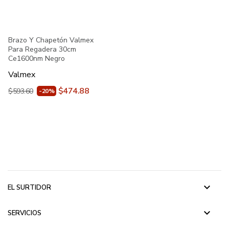
Brazo Y Chapetón Valmex
Para Regadera 30cm
Ce1600nm Negro
Valmex
$474.88
$593.60
-20%
keyboard_arrow_down
EL SURTIDOR
keyboard_arrow_down
SERVICIOS