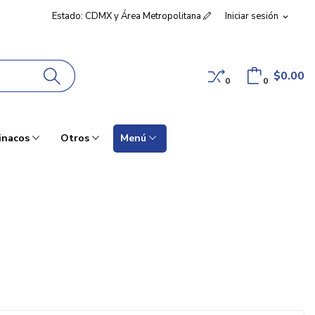
Estado: CDMX y Área Metropolitana
Iniciar sesión
expand_more
$0.00
0
0
inacos
Otros
Menú