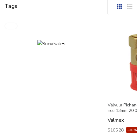
Tags
Válvula Picha
Eco 13mm 20.
Valmex
$105.28
-20%