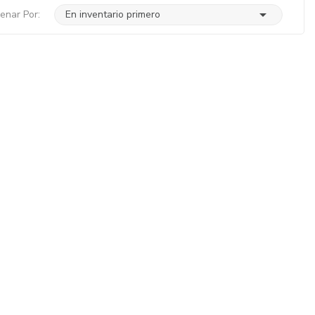

enar Por:
En inventario primero