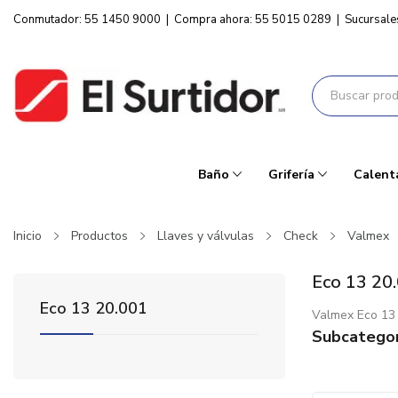
Conmutador: 55 1450 9000
|
Compra ahora: 55 5015 0289
|
Sucursale
Baño
Grifería
Calent
Inicio
Productos
Llaves y válvulas
Check
Valmex
Eco 13 20
Eco 13 20.001
Valmex Eco 13
Subcategor