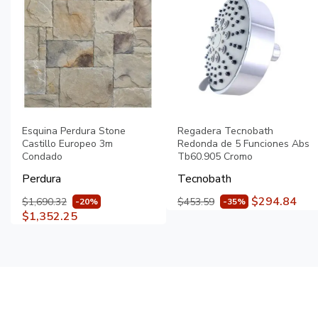
Esquina Perdura Stone
Regadera Tecnobath
Castillo Europeo 3m
Redonda de 5 Funciones Abs
Condado
Tb60.905 Cromo
Perdura
Tecnobath
$294.84
$1,690.32
$453.59
-20%
-35%
$1,352.25