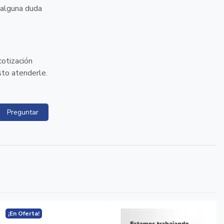
 alguna duda
cotización
sto atenderle.
Preguntar
¡En Oferta!