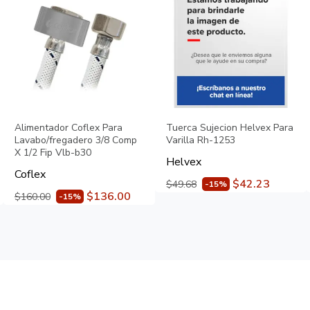
Alimentador Coflex Para
Tuerca Sujecion Helvex Para
Lavabo/fregadero 3/8 Comp
Varilla Rh-1253
X 1/2 Fip Vlb-b30
Helvex
Coflex
$42.23
$49.68
-15%
$136.00
$160.00
-15%