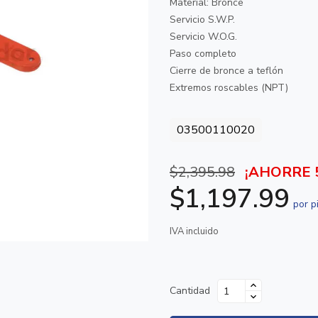
Material: Bronce
Servicio S.W.P.
Servicio W.O.G.
Paso completo
Cierre de bronce a teflón
Extremos roscables (NPT)
03500110020
$2,395.98
¡AHORRE 
$1,197.99
por p
IVA incluido
Cantidad