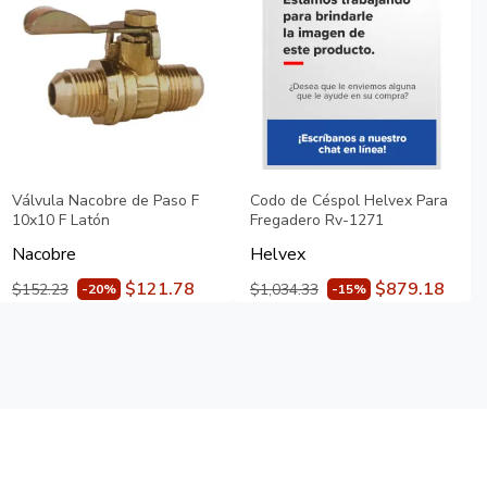
Válvula Nacobre de Paso F
Codo de Céspol Helvex Para
10x10 F Latón
Fregadero Rv-1271
Nacobre
Helvex
$121.78
$879.18
$152.23
$1,034.33
-20%
-15%