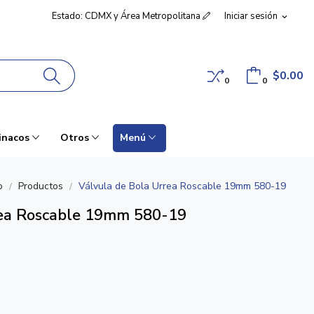
Estado: CDMX y Área Metropolitana
Iniciar sesión
expand_more
$0.00
0
0
inacos
Otros
Menú
o
Productos
Válvula de Bola Urrea Roscable 19mm 580-19
rea Roscable 19mm 580-19