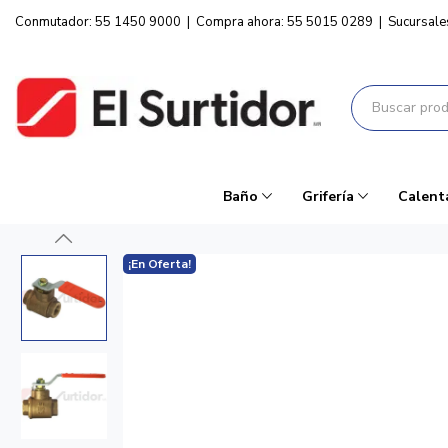
Conmutador: 55 1450 9000
|
Compra ahora: 55 5015 0289
|
Sucursale
Baño
Grifería
Calent
¡En Oferta!