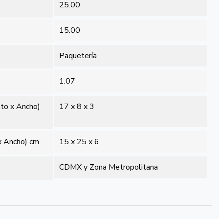
25.00
15.00
Paquetería
1.07
lto x Ancho)
17 x 8 x 3
x Ancho) cm
15 x 25 x 6
CDMX y Zona Metropolitana