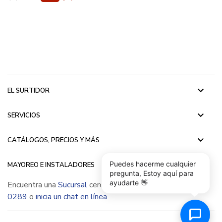
keyboard_arrow_down
EL SURTIDOR
keyboard_arrow_down
SERVICIOS
keyboard_arrow_down
CATÁLOGOS, PRECIOS Y MÁS
keyboard_arrow_down
Puedes hacerme cualquier
MAYOREO E INSTALADORES
pregunta, Estoy aquí para
ayudarte 👋
Encuentra una
Sucursal
cerca de ti, llámanos
(55) 5015
0289
o
inicia un chat en línea