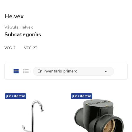
Helvex
Válvula Helvex
Subcategorías
VCG-2
VCG-2T

En inventario primero
¡En Oferta!
¡En Oferta!