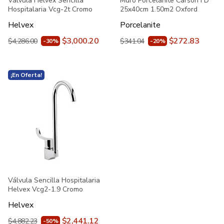
Válvula Helvex Sencilla
Muro Porcelanite Carson FD
Hospitalaria Vcg-2t Cromo
25x40cm 1.50m2 Oxford
Helvex
Porcelanite
$3,000.20
$272.83
$4,286.00
$341.04
-30%
-20%
¡En Oferta!
Válvula Sencilla Hospitalaria
Helvex Vcg2-1.9 Cromo
Helvex
$2,441.12
$4,882.23
-50%