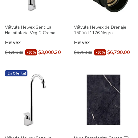
Válvula Helvex Sencilla
Válvula Helvex de Drenaje
Hospitalaria Vcg-2 Cromo
150 V.d.1176 Negro
Helvex
Helvex
$3,000.20
$6,790.00
$4,286.00
$9,700.00
-30%
-30%
¡En Oferta!