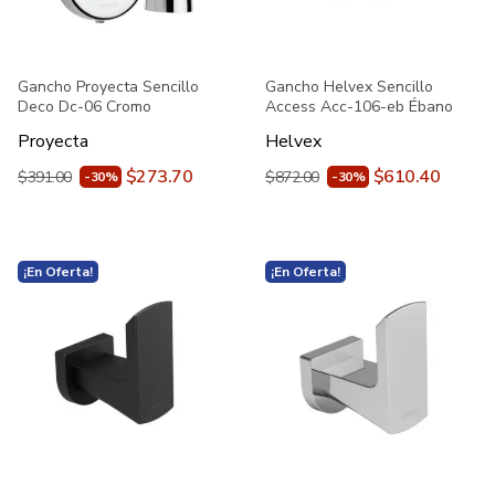
Gancho Proyecta Sencillo
Gancho Helvex Sencillo
Deco Dc-06 Cromo
Access Acc-106-eb Ébano
Proyecta
Helvex
$273.70
$610.40
$391.00
$872.00
-30%
-30%
¡En Oferta!
¡En Oferta!