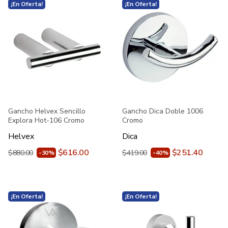
¡En Oferta!
¡En Oferta!
Gancho Helvex Sencillo
Gancho Dica Doble 1006
Explora Hot-106 Cromo
Cromo
Helvex
Dica
$616.00
$251.40
$880.00
$419.00
-30%
-40%
¡En Oferta!
¡En Oferta!