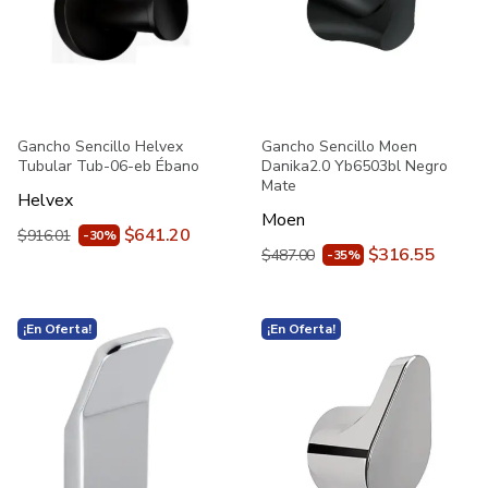
Gancho Sencillo Helvex
Gancho Sencillo Moen
Tubular Tub-06-eb Ébano
Danika2.0 Yb6503bl Negro
Mate
Helvex
Moen
$641.20
$916.01
-30%
$316.55
$487.00
-35%
¡En Oferta!
¡En Oferta!