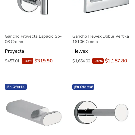
Gancho Proyecta Espacio Sp-
Gancho Helvex Doble Vertika
06 Cromo
16106 Cromo
Proyecta
Helvex
$319.90
$1,157.80
$457.01
$1,654.00
-30%
-30%
¡En Oferta!
¡En Oferta!