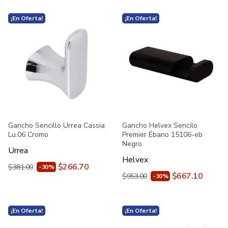
¡En Oferta!
¡En Oferta!
Gancho Sencillo Urrea Cassia
Gancho Helvex Sencilo
Lu.06 Cromo
Premier Ébano 15106-eb
Negro
Urrea
Helvex
$266.70
$381.00
-30%
$667.10
$953.00
-30%
¡En Oferta!
¡En Oferta!