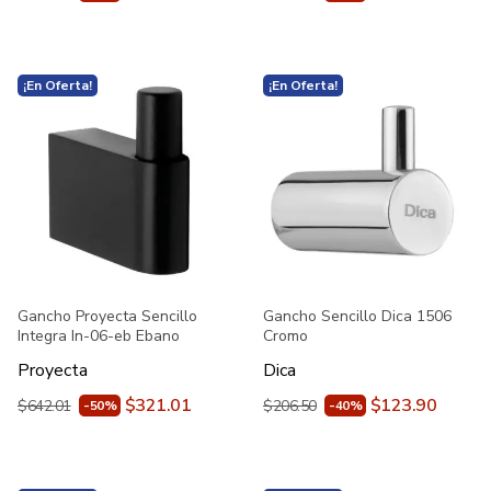
¡En Oferta!
¡En Oferta!
Gancho Proyecta Sencillo
Gancho Sencillo Dica 1506
Integra In-06-eb Ebano
Cromo
Proyecta
Dica
$321.01
$123.90
$642.01
$206.50
-50%
-40%