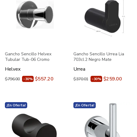
Gancho Sencillo Helvex
Gancho Sencillo Urrea Lia
Tubular Tub-06 Cromo
703cl.2 Negro Mate
Helvex
Urrea
$557.20
$259.00
$796.00
$370.01
-30%
-30%
¡En Oferta!
¡En Oferta!