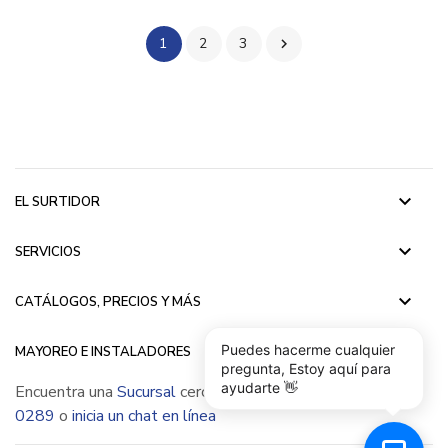
1
2
3

keyboard_arrow_down
EL SURTIDOR
keyboard_arrow_down
SERVICIOS
keyboard_arrow_down
CATÁLOGOS, PRECIOS Y MÁS
keyboard_arrow_down
Puedes hacerme cualquier
MAYOREO E INSTALADORES
pregunta, Estoy aquí para
ayudarte 👋
Encuentra una
Sucursal
cerca de ti, llámanos
(55) 5015
0289
o
inicia un chat en línea