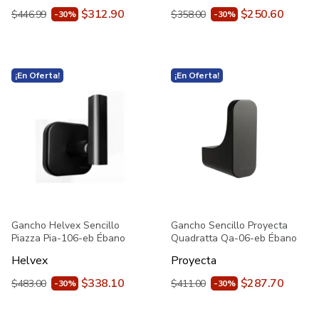
$312.90
$250.60
$446.99
$358.00
-30%
-30%
¡En Oferta!
¡En Oferta!
Gancho Helvex Sencillo
Gancho Sencillo Proyecta
Piazza Pia-106-eb Ébano
Quadratta Qa-06-eb Ébano
Helvex
Proyecta
$338.10
$287.70
$483.00
$411.00
-30%
-30%