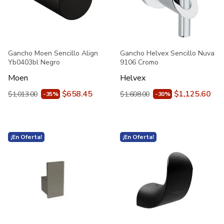
Gancho Moen Sencillo Align
Gancho Helvex Sencillo Nuva
Yb0403bl Negro
9106 Cromo
Moen
Helvex
$658.45
$1,125.60
$1,013.00
$1,608.00
-35%
-30%
¡En Oferta!
¡En Oferta!