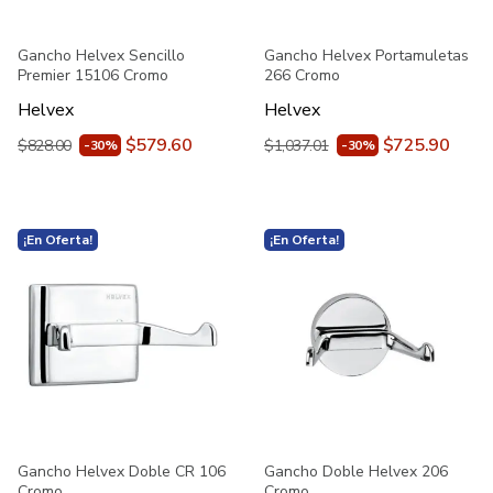
Gancho Helvex Sencillo
Gancho Helvex Portamuletas
Premier 15106 Cromo
266 Cromo
Helvex
Helvex
$579.60
$725.90
$828.00
$1,037.01
-30%
-30%
¡En Oferta!
¡En Oferta!
Gancho Helvex Doble CR 106
Gancho Doble Helvex 206
Cromo
Cromo