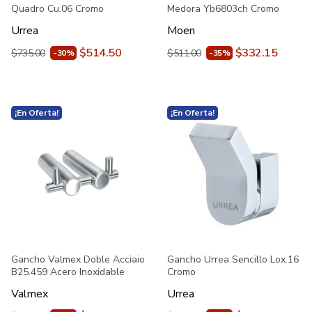
Quadro Cu.06 Cromo
Medora Yb6803ch Cromo
Urrea
Moen
$514.50
$332.15
$735.00
$511.00
-30%
-35%
¡En Oferta!
¡En Oferta!
Gancho Valmex Doble Acciaio
Gancho Urrea Sencillo Lox.16
B25.459 Acero Inoxidable
Cromo
Valmex
Urrea