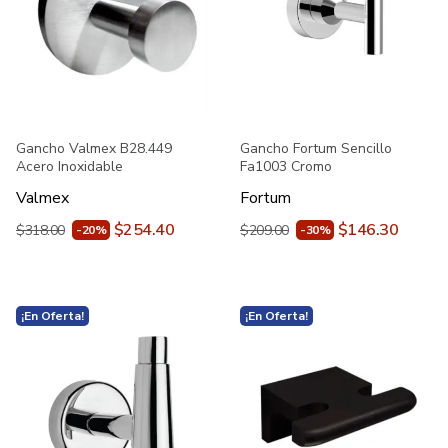
Gancho Valmex B28.449
Gancho Fortum Sencillo
Acero Inoxidable
Fa1003 Cromo
Valmex
Fortum
$254.40
$146.30
$318.00
$209.00
-20%
-30%
¡En Oferta!
¡En Oferta!