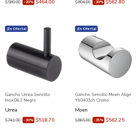
$464.00
$562.80
$580.00
$804.00
-20%
-30%
¡En Oferta!
¡En Oferta!
Gancho Urrea Sencillo
Gancho Sencillo Moen Align
Inox.06.2 Negro
Yb0403ch Cromo
Urrea
Moen
$518.70
$562.25
$741.00
$865.00
-30%
-35%