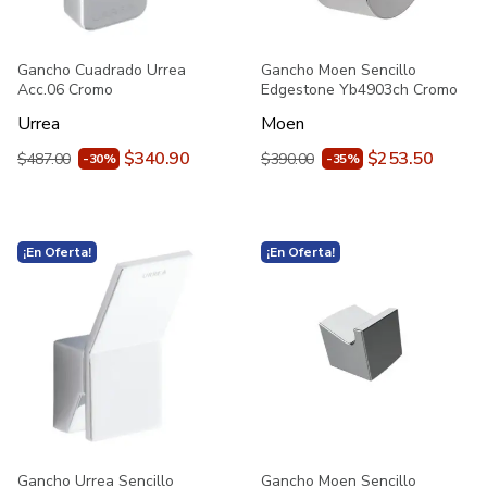
Gancho Cuadrado Urrea
Gancho Moen Sencillo
Acc.06 Cromo
Edgestone Yb4903ch Cromo
Urrea
Moen
$340.90
$253.50
$487.00
$390.00
-30%
-35%
¡En Oferta!
¡En Oferta!
Gancho Urrea Sencillo
Gancho Moen Sencillo