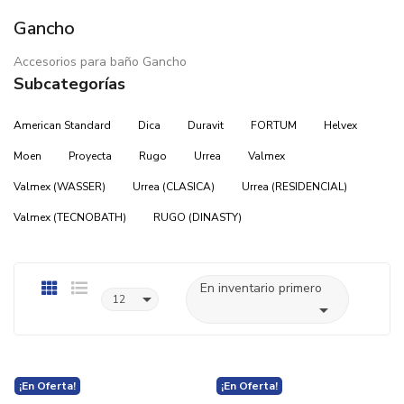
Gancho
Accesorios para baño Gancho
Subcategorías
American Standard
Dica
Duravit
FORTUM
Helvex
Moen
Proyecta
Rugo
Urrea
Valmex
Valmex (WASSER)
Urrea (CLASICA)
Urrea (RESIDENCIAL)
Valmex (TECNOBATH)
RUGO (DINASTY)
En inventario primero

12

¡En Oferta!
¡En Oferta!