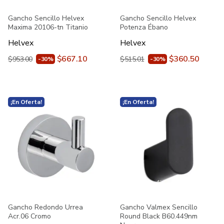
Gancho Sencillo Helvex
Gancho Sencillo Helvex
Maxima 20106-tn Titanio
Potenza Ébano
Helvex
Helvex
$667.10
$360.50
$953.00
$515.01
-30%
-30%
¡En Oferta!
¡En Oferta!
Gancho Redondo Urrea
Gancho Valmex Sencillo
Acr.06 Cromo
Round Black B60.449nm