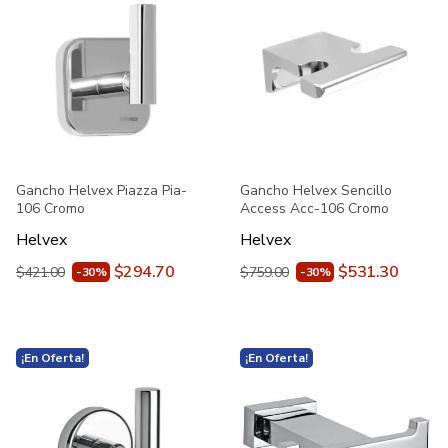
Gancho Helvex Piazza Pia-
Gancho Helvex Sencillo
106 Cromo
Access Acc-106 Cromo
Helvex
Helvex
$294.70
$531.30
$421.00
$759.00
-30%
-30%
¡En Oferta!
¡En Oferta!