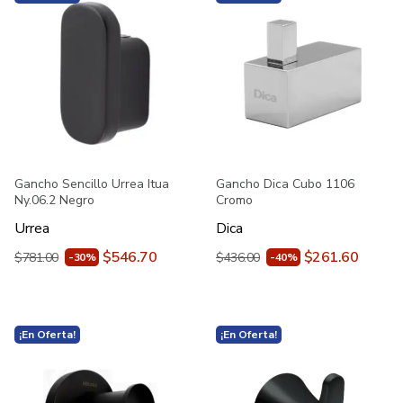
Gancho Sencillo Urrea Itua
Gancho Dica Cubo 1106
Ny.06.2 Negro
Cromo
Urrea
Dica
$546.70
$261.60
$781.00
$436.00
-30%
-40%
¡En Oferta!
¡En Oferta!