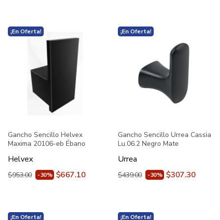
¡En Oferta!
¡En Oferta!
Gancho Sencillo Helvex
Gancho Sencillo Urrea Cassia
Maxima 20106-eb Ébano
Lu.06.2 Negro Mate
Helvex
Urrea
$667.10
$307.30
$953.00
$439.00
-30%
-30%
¡En Oferta!
¡En Oferta!