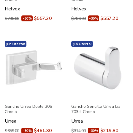
Helvex
Helvex
$557.20
$557.20
$796.00
$796.00
-30%
-30%
¡En Oferta!
¡En Oferta!
Gancho Urrea Doble 306
Gancho Sencillo Urrea Lia
Cromo
703cl Cromo
Urrea
Urrea
$461.30
$219.80
$659.00
$314.00
-30%
-30%