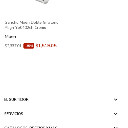
Gancho Moen Doble Giratorio
Align Yb0402ch Cromo
Moen
$1,519.05
$2,337.01
-35%
keyboard_arrow_down
EL SURTIDOR
keyboard_arrow_down
SERVICIOS