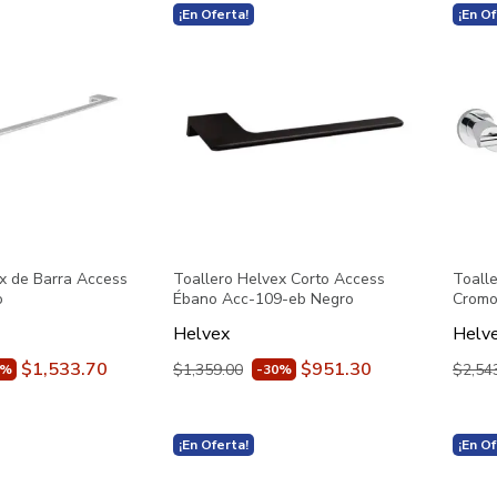
¡En Oferta!
¡En Of
x de Barra Access
Toallero Helvex Corto Access
Toall
o
Ébano Acc-109-eb Negro
Crom
Helvex
Helv
$1,533.70
$951.30
$1,359.00
$2,54
0%
-30%
¡En Oferta!
¡En Of