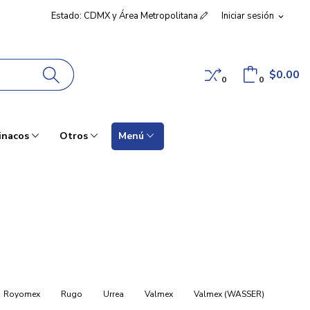
Estado: CDMX y Área Metropolitana
Iniciar sesión
expand_more
$0.00
0
0
inacos
Otros
Menú
Royomex
Rugo
Urrea
Valmex
Valmex (WASSER)