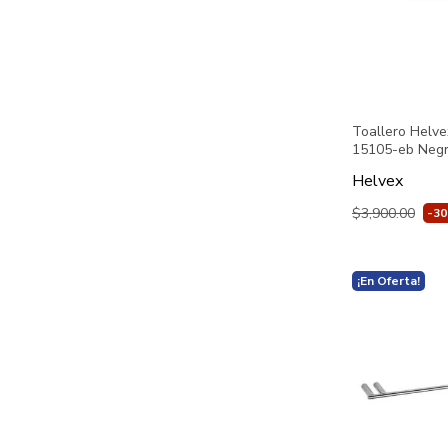
Toallero Helve
15105-eb Neg
Helvex
$3,900.00
-3
¡En Oferta!