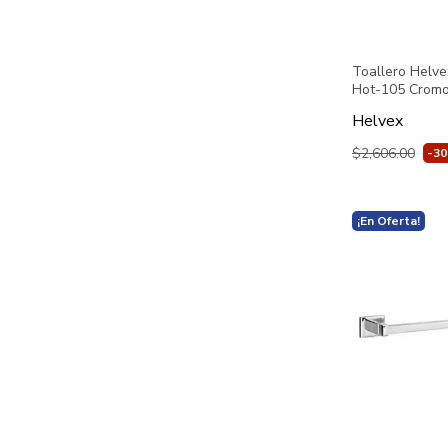
Toallero Helve
Hot-105 Crom
Helvex
$2,606.00
-3
¡En Oferta!