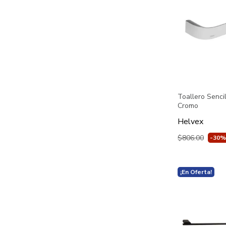
Toallero Senci
Cromo
Helvex
$806.00
-30%
¡En Oferta!