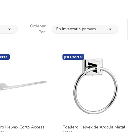
Ordenar


En inventario primero
Por:
erta!
¡En Oferta!
ero Helvex Corto Access
Toallero Helvex de Argolla Metal