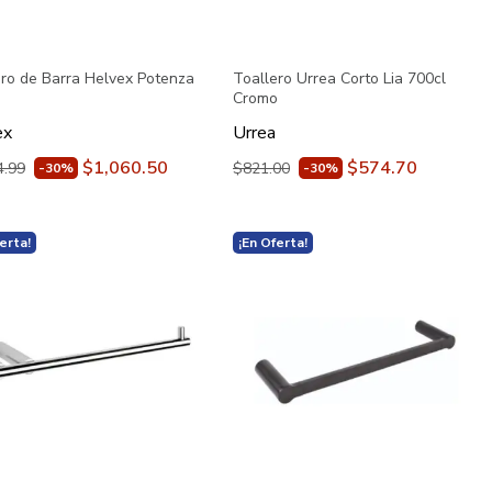
ero de Barra Helvex Potenza
Toallero Urrea Corto Lia 700cl
o
Cromo
ex
Urrea
$1,060.50
$574.70
4.99
$821.00
-30%
-30%
erta!
¡En Oferta!