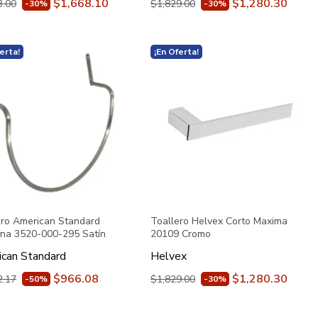
$1,668.10
$1,280.30
3.00
$1,829.00
-30%
-30%
erta!
¡En Oferta!
ero American Standard
Toallero Helvex Corto Maxima
na 3520-000-295 Satín
20109 Cromo
can Standard
Helvex
$966.08
$1,280.30
2.17
$1,829.00
-50%
-30%