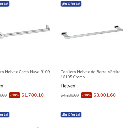
erta!
¡En Oferta!
ero Helvex Corto Nuva 9109
Toallero Helvex de Barra Vértika
o
16105 Cromo
ex
Helvex
$1,780.10
$3,001.60
3.00
$4,288.00
-30%
-30%
erta!
¡En Oferta!