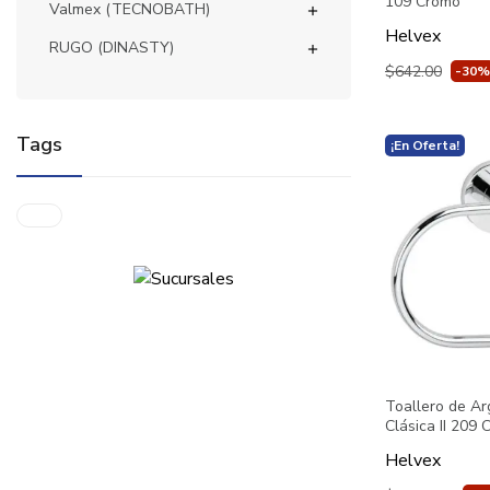
109 Cromo
Valmex (TECNOBATH)

Helvex
RUGO (DINASTY)

$642.00
-30%
Tags
¡En Oferta!
Toallero de Ar
Clásica II 209
Helvex