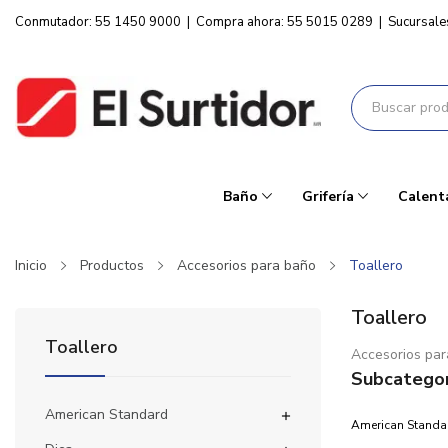
Conmutador: 55 1450 9000
|
Compra ahora: 55 5015 0289
|
Sucursale
Baño
Grifería
Calent
Inicio
Productos
Accesorios para baño
Toallero
Toallero
Toallero
Accesorios par
Subcategor
American Standard

American Standa