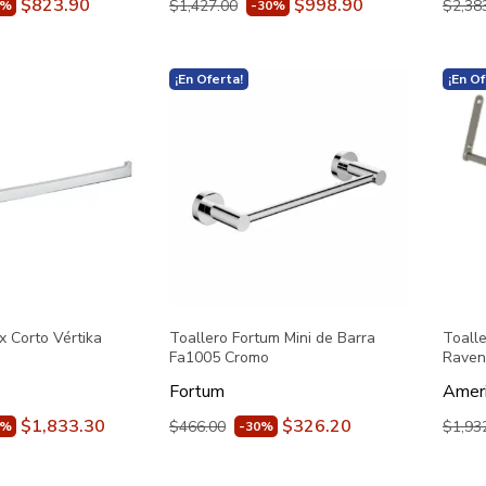
$823.90
$998.90
$1,427.00
$2,38
0%
-30%
¡En Oferta!
¡En Of
x Corto Vértika
Toallero Fortum Mini de Barra
Toall
Fa1005 Cromo
Raven
Fortum
Ameri
$1,833.30
$326.20
$466.00
$1,93
0%
-30%