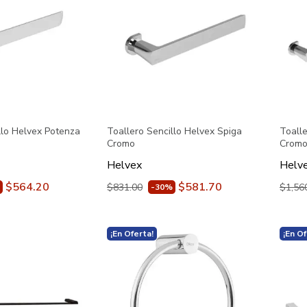
llo Helvex Potenza
Toallero Sencillo Helvex Spiga
Toall
Cromo
Crom
Helvex
Helv
$564.20
$581.70
$831.00
$1,56
-30%
¡En Oferta!
¡En Of