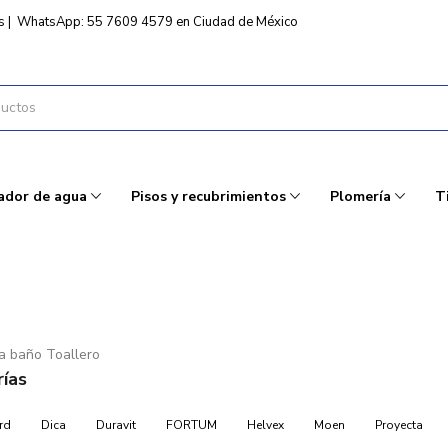
s
|
WhatsApp: 55 7609 4579 en Ciudad de México
ador de agua
Pisos y recubrimientos
Plomería
T
a baño Toallero
ías
rd
Dica
Duravit
FORTUM
Helvex
Moen
Proyecta