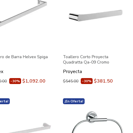
ero de Barra Helvex Spiga
Toallero Corto Proyecta
o
Quadratta Qa-09 Cromo
ex
Proyecta
$1,092.00
$381.50
0.00
$545.00
-30%
-30%
erta!
¡En Oferta!