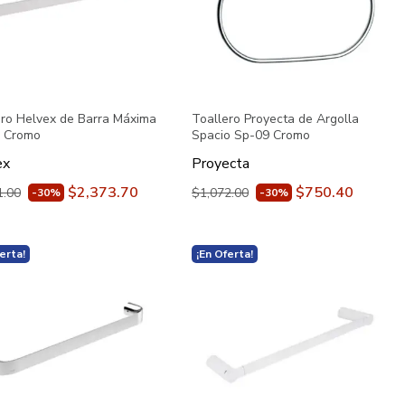
ero Helvex de Barra Máxima
Toallero Proyecta de Argolla
 Cromo
Spacio Sp-09 Cromo
ex
Proyecta
$2,373.70
$750.40
1.00
$1,072.00
-30%
-30%
erta!
¡En Oferta!