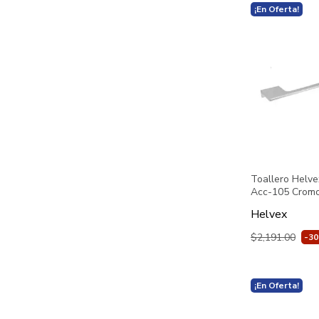
¡En Oferta!
Toallero Helve
Acc-105 Crom
Helvex
$2,191.00
-3
¡En Oferta!