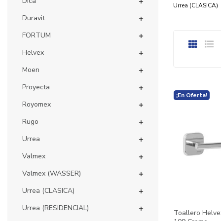
Dica

Urrea (CLASICA)
Duravit

FORTUM

Helvex

Moen

Proyecta

¡En Oferta!
Royomex

Rugo

Urrea

Valmex

Valmex (WASSER)

Urrea (CLASICA)

Urrea (RESIDENCIAL)

Toallero Helve