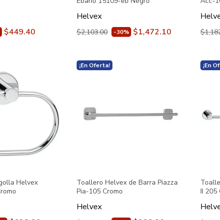
Ébano 15109-eb Negro
Acc-1
Helvex
Helv
$449.40
$1,472.10
$2,103.00
$1,18
-30%
¡En Oferta!
¡En Of
golla Helvex
Toallero Helvex de Barra Piazza
Toalle
 Cromo
Pia-105 Cromo
II 205
Helvex
Helv