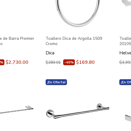
x de Barra Premier
Toallero Dica de Argolla 1509
Toall
ro
Cromo
20105
Dica
Helv
$2,730.00
$169.80
$283.01
$3,39
0%
-40%
¡En Oferta!
¡En Of