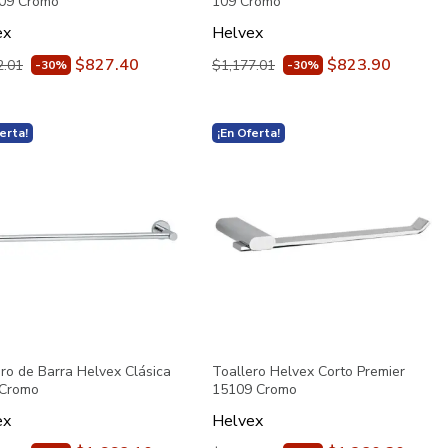
09 Cromo
109 Cromo
ex
Helvex
$827.40
$823.90
2.01
$1,177.01
-30%
-30%
erta!
¡En Oferta!
ro de Barra Helvex Clásica
Toallero Helvex Corto Premier
 Cromo
15109 Cromo
ex
Helvex