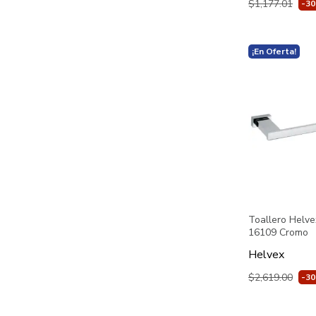
$1,177.01
-3
¡En Oferta!
Toallero Helve
16109 Cromo
Helvex
$2,619.00
-3