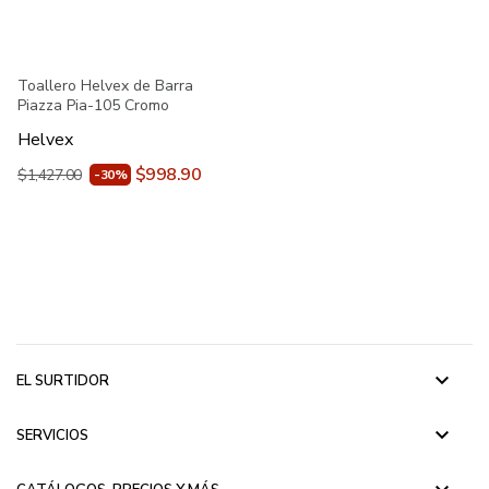
Toallero Helvex de Barra
Piazza Pia-105 Cromo
Helvex
$998.90
$1,427.00
-30%
keyboard_arrow_down
EL SURTIDOR
keyboard_arrow_down
SERVICIOS