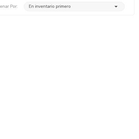

enar Por:
En inventario primero