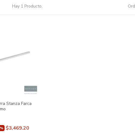
Hay 1 Producto.
Ord
rra Stanza Farca
omo
$3,469.20
0%