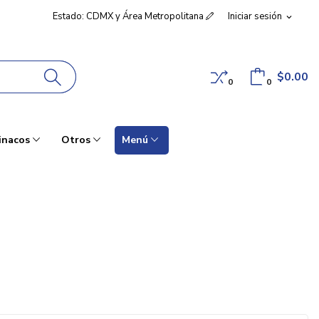
Estado: CDMX y Área Metropolitana
Iniciar sesión
expand_more
$0.00
0
0
inacos
Otros
Menú