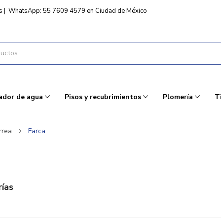
s
|
WhatsApp: 55 7609 4579 en Ciudad de México
ador de agua
Pisos y recubrimientos
Plomería
T
rrea
Farca
ías