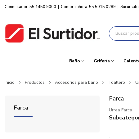
Conmutador: 55 1450 9000
|
Compra ahora: 55 5015 0289
|
Sucursale
Baño
Grifería
Calent
Inicio
Productos
Accesorios para baño
Toallero
U
Farca
Farca
Urrea Farca
Subcategor