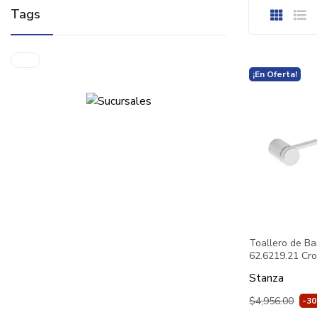
Tags
¡En Oferta!
Toallero de Ba
62.6219.21 Cr
Stanza
$4,956.00
-3