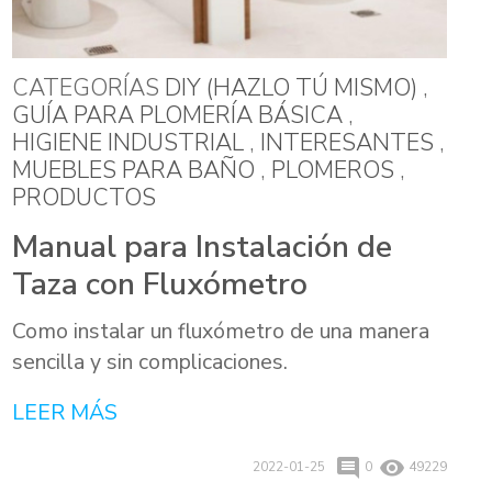
CATEGORÍAS
DIY (HAZLO TÚ MISMO)
,
GUÍA PARA PLOMERÍA BÁSICA
,
HIGIENE INDUSTRIAL
,
INTERESANTES
,
MUEBLES PARA BAÑO
,
PLOMEROS
,
PRODUCTOS
Manual para Instalación de
Taza con Fluxómetro
Como instalar un fluxómetro de una manera
sencilla y sin complicaciones.
LEER MÁS
comment
remove_red_eye
2022-01-25
0
49229