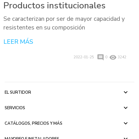
Productos institucionales
Se caracterizan por ser de mayor capacidad y
resistentes en su composición
LEER MÁS
comment
remove_red_eye
2022-01-25
0
3242
keyboard_arrow_down
EL SURTIDOR
keyboard_arrow_down
SERVICIOS
keyboard_arrow_down
CATÁLOGOS, PRECIOS Y MÁS