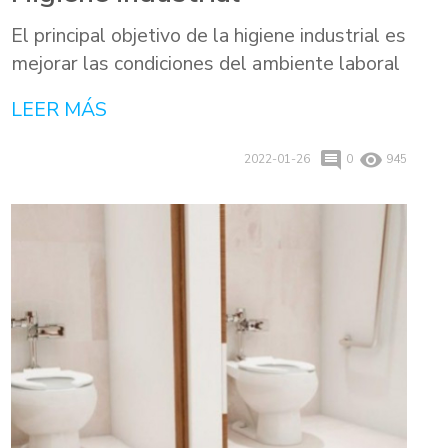
El principal objetivo de la higiene industrial es
mejorar las condiciones del ambiente laboral
LEER MÁS
comment
remove_red_eye
2022-01-26
0
945