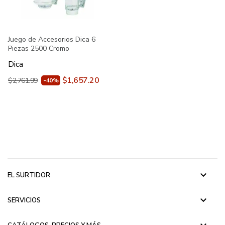
Juego de Accesorios Dica 6
Piezas 2500 Cromo
Dica
$1,657.20
$2,761.99
-40%
keyboard_arrow_down
EL SURTIDOR
keyboard_arrow_down
SERVICIOS