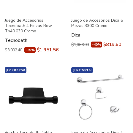
Juego de Accesorios
Juego de Accesorios Dica 6
Tecnobath 4 Piezas Row
Piezas 3300 Cromo
Tb40.030 Cromo
Dica
Tecnobath
$819.60
$1,366.00
-40%
$1,951.56
$3,002.40
-35%
¡En Oferta!
¡En Oferta!
Percha Tecnobath Doble
Juego de Accesorios Dica 4