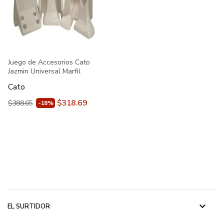
Juego de Accesorios Cato
Jazmin Universal Marfil
Cato
$318.69
$388.65
-18%
keyboard_arrow_down
EL SURTIDOR