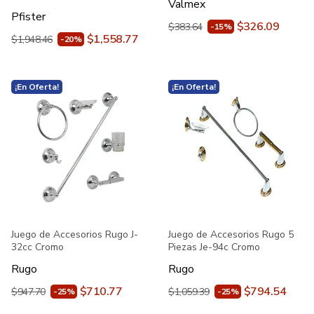
Valmex
Pfister
$326.09
$383.64
-15%
$1,558.77
$1,948.46
-20%
¡En Oferta!
¡En Oferta!
Juego de Accesorios Rugo J-
Juego de Accesorios Rugo 5
32cc Cromo
Piezas Je-94c Cromo
Rugo
Rugo
$710.77
$794.54
$947.70
$1,059.39
-25%
-25%