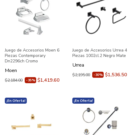
Juego de Accesorios Moen 6
Juego de Accesorios Urrea 4
Piezas Contemporary
Piezas 1002cl.2 Negro Mate
Dn2296ch Cromo
Urrea
Moen
$1,536.50
$2,195.00
-30%
$1,419.60
$2,184.00
-35%
¡En Oferta!
¡En Oferta!