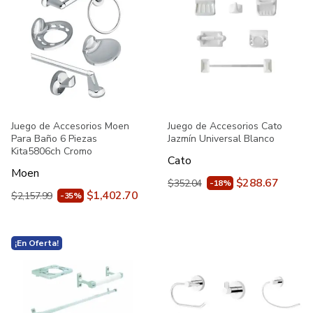
Juego de Accesorios Moen
Juego de Accesorios Cato
Para Baño 6 Piezas
Jazmín Universal Blanco
Kita5806ch Cromo
Cato
Moen
$288.67
$352.04
-18%
$1,402.70
$2,157.99
-35%
¡En Oferta!