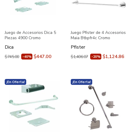
Juego de Accesorios Dica 5
Juego Pfister de 4 Accesorios
Piezas 4900 Cromo
Maia Btbpfr4c Cromo
Dica
Pfister
$447.00
$1,124.86
$745.00
$1,406.07
-40%
-20%
¡En Oferta!
¡En Oferta!