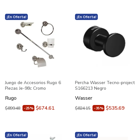
¡En Oferta!
¡En Oferta!
Juego de Accesorios Rugo 6
Percha Wasser Tecno-project
Piezas Je-98c Cromo
S166213 Negro
Rugo
Wasser
$674.61
$535.69
$899.48
$824.15
-25%
-35%
¡En Oferta!
¡En Oferta!