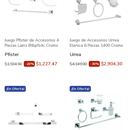
Juego Pfister de Accesorios 4
Juego de Accesorios Urrea
Piezas Lainz Btbpfs4c Cromo
Elenica 6 Piezas 1400 Cromo
Pfister
Urrea
$1,227.47
$2,904.30
$1,534.34
$4,149.00
-20%
-30%
¡En Oferta!
¡En Oferta!