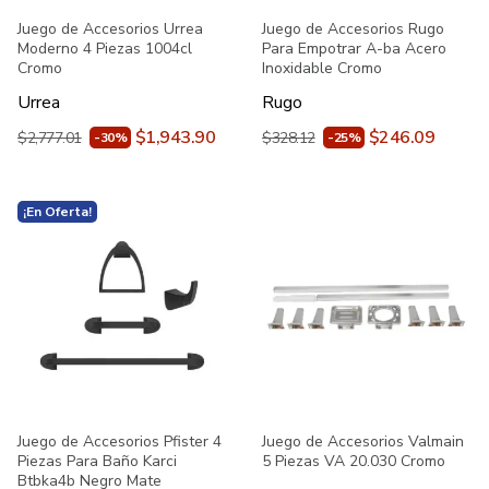
Juego de Accesorios Urrea
Juego de Accesorios Rugo
Moderno 4 Piezas 1004cl
Para Empotrar A-ba Acero
Cromo
Inoxidable Cromo
Urrea
Rugo
$1,943.90
$246.09
$2,777.01
$328.12
-30%
-25%
¡En Oferta!
Juego de Accesorios Pfister 4
Juego de Accesorios Valmain
Piezas Para Baño Karci
5 Piezas VA 20.030 Cromo
Btbka4b Negro Mate