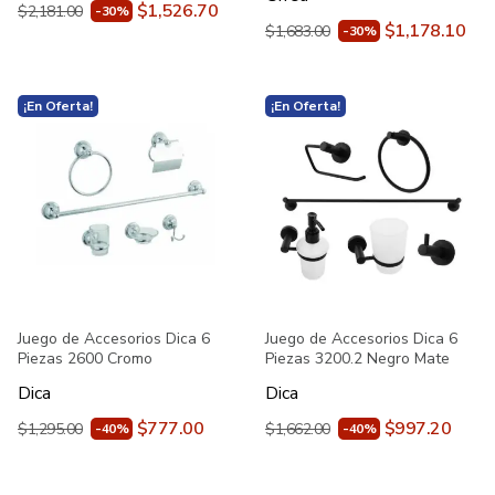
$1,526.70
$2,181.00
-30%
$1,178.10
$1,683.00
-30%
¡En Oferta!
¡En Oferta!
Juego de Accesorios Dica 6
Juego de Accesorios Dica 6
Piezas 2600 Cromo
Piezas 3200.2 Negro Mate
Dica
Dica
$777.00
$997.20
$1,295.00
$1,662.00
-40%
-40%