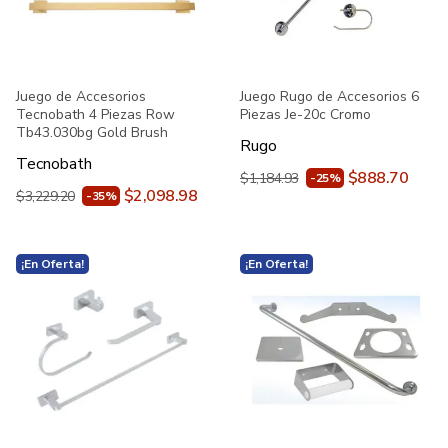
Juego de Accesorios
Juego Rugo de Accesorios 6
Tecnobath 4 Piezas Row
Piezas Je-20c Cromo
Tb43.030bg Gold Brush
Rugo
Tecnobath
$888.70
$1,184.93
-25%
$2,098.98
$3,229.20
-35%
¡En Oferta!
¡En Oferta!