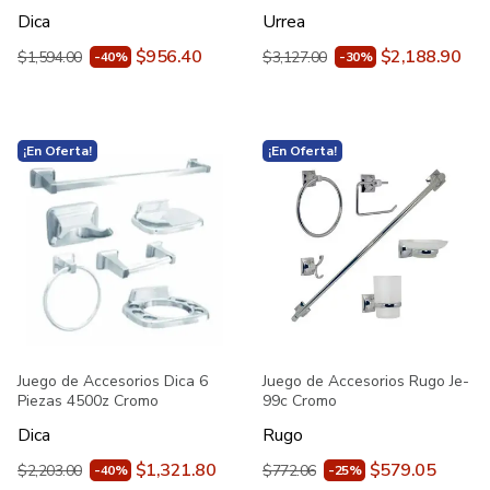
Dica
Urrea
$956.40
$2,188.90
$1,594.00
$3,127.00
-40%
-30%
¡En Oferta!
¡En Oferta!
Juego de Accesorios Dica 6
Juego de Accesorios Rugo Je-
Piezas 4500z Cromo
99c Cromo
Dica
Rugo
$1,321.80
$579.05
$2,203.00
$772.06
-40%
-25%