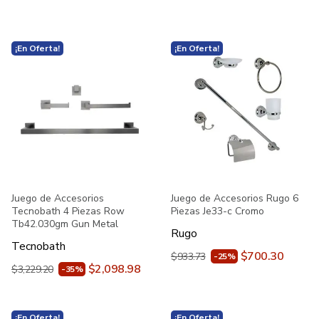
¡En Oferta!
¡En Oferta!
Juego de Accesorios
Juego de Accesorios Rugo 6
Tecnobath 4 Piezas Row
Piezas Je33-c Cromo
Tb42.030gm Gun Metal
Rugo
Tecnobath
$700.30
$933.73
-25%
$2,098.98
$3,229.20
-35%
¡En Oferta!
¡En Oferta!