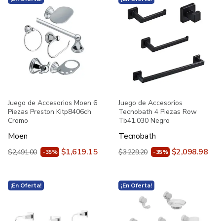
Juego de Accesorios Moen 6
Juego de Accesorios
Piezas Preston Kitp8406ch
Tecnobath 4 Piezas Row
Cromo
Tb41.030 Negro
Moen
Tecnobath
$1,619.15
$2,098.98
$2,491.00
$3,229.20
-35%
-35%
¡En Oferta!
¡En Oferta!