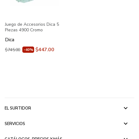
Juego de Accesorios Dica 5
Piezas 4900 Cromo
Dica
$447.00
$745.00
-40%
keyboard_arrow_down
EL SURTIDOR
keyboard_arrow_down
SERVICIOS