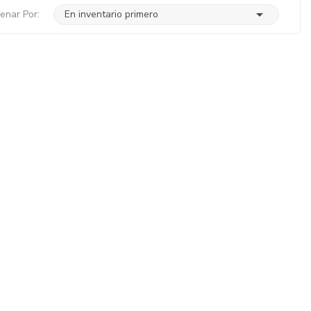

enar Por:
En inventario primero