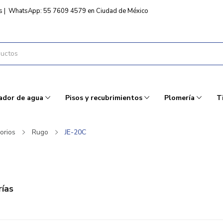
s
|
WhatsApp: 55 7609 4579 en Ciudad de México
ador de agua
Pisos y recubrimientos
Plomería
T
orios
Rugo
JE-20C
ías