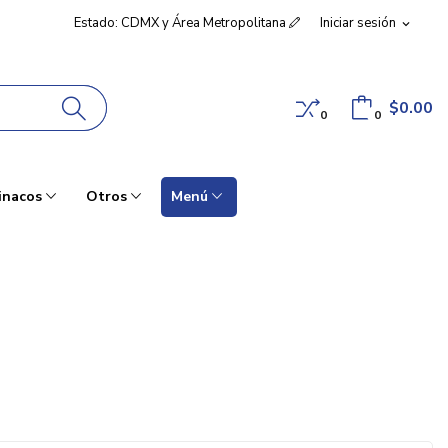
Estado: CDMX y Área Metropolitana
Iniciar sesión
expand_more
$0.00
0
0
inacos
Otros
Menú