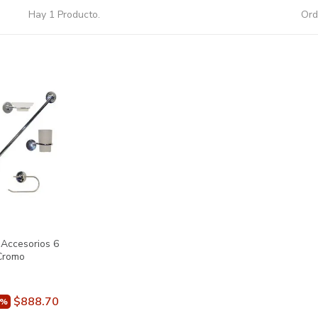
Hay 1 Producto.
Ord
 Accesorios 6
 Cromo
$888.70
5%