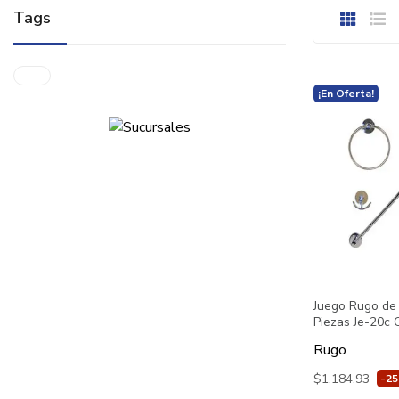
Tags
¡En Oferta!
Juego Rugo de
Piezas Je-20c
Rugo
$1,184.93
-2