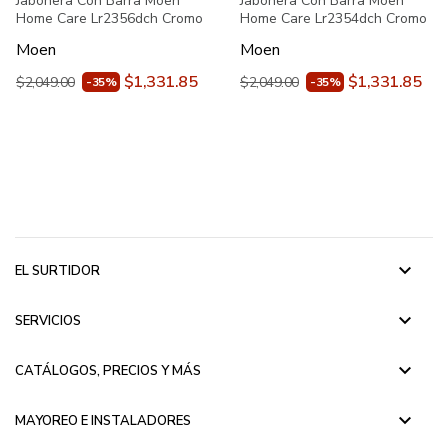
Jabonera Con Barra Moen
Jabonera Con Barra Moen
Home Care Lr2356dch Cromo
Home Care Lr2354dch Cromo
Moen
Moen
$1,331.85
$1,331.85
$2,049.00
$2,049.00
-35%
-35%
keyboard_arrow_down
EL SURTIDOR
keyboard_arrow_down
SERVICIOS
keyboard_arrow_down
CATÁLOGOS, PRECIOS Y MÁS
keyboard_arrow_down
MAYOREO E INSTALADORES