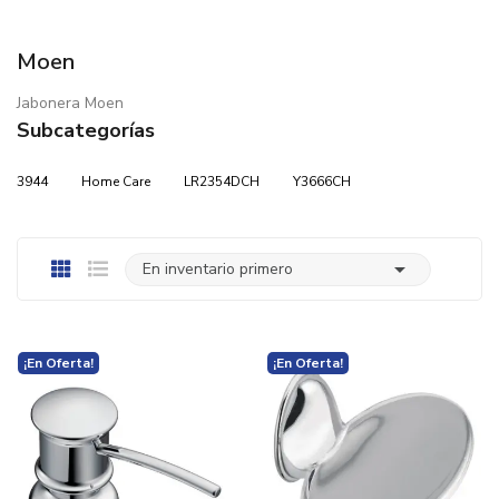
Moen
Jabonera Moen
Subcategorías
3944
Home Care
LR2354DCH
Y3666CH

En inventario primero
¡En Oferta!
¡En Oferta!