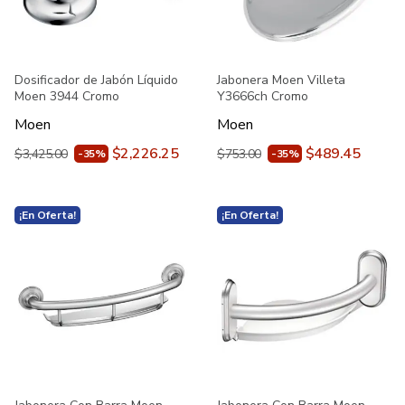
Dosificador de Jabón Líquido
Jabonera Moen Villeta
Moen 3944 Cromo
Y3666ch Cromo
Moen
Moen
$2,226.25
$489.45
$3,425.00
$753.00
-35%
-35%
¡En Oferta!
¡En Oferta!