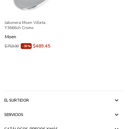
Jabonera Moen Villeta
Y3666ch Cromo
Moen
$489.45
$753.00
-35%
keyboard_arrow_down
EL SURTIDOR
keyboard_arrow_down
SERVICIOS