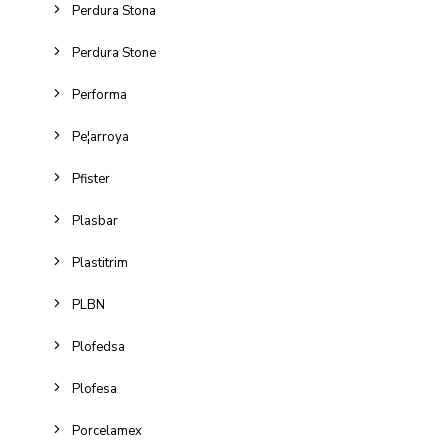
Perdura Stona
Perdura Stone
Performa
Pe¦arroya
Pfister
Plasbar
Plastitrim
PLBN
Plofedsa
Plofesa
Porcelamex